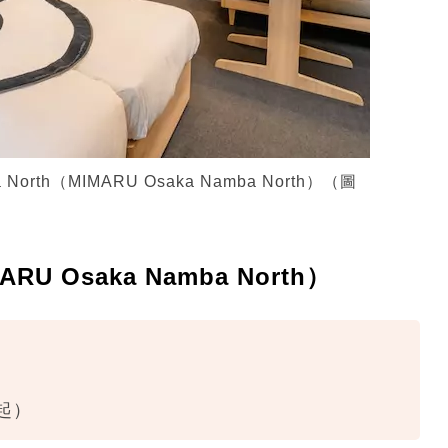
th（MIMARU Osaka Namba North）（圖
U Osaka Namba North）
2起）