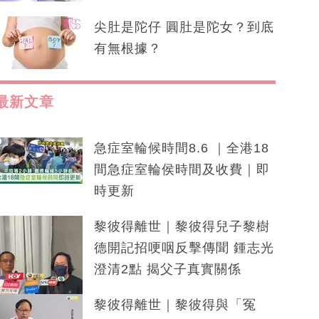
尖肚是陀仔 圓肚是陀女？到底
有無根據？
最新文章
急症室輪候時間8.6 ｜全港18
間急症室輪侯時間及收費｜即
時更新
黎彼得離世｜黎彼得兒子黎樹
德開記招哽咽反擊傳聞 鍾志光
澄清2點 揭父子真實關係
黎彼得離世｜黎彼得與「冤