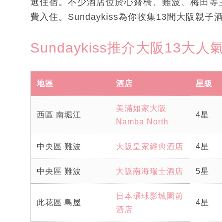
選住宿。不少酒店位於心齋橋、難波、梅田等
費入住。Sundaykiss為你收集13間大阪親
Sundaykiss推介大阪13大
地區
酒店
星級
美滿如家大阪
西區 南堀江
4星
Namba North
中央區 難波
大阪皇家經典酒店
4星
中央區 難波
大阪南海瑞士酒店
5星
日本環球影城園前
此花區 島屋
4星
酒店