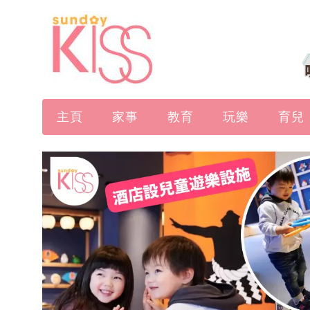
主頁
家事
教育
玩樂
育兒