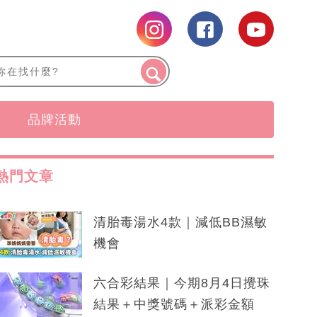
品牌活動
熱門文章
清胎毒湯水4款｜減低BB濕敏
機會
六合彩結果｜今期8月4日攪珠
結果＋中獎號碼＋派彩金額