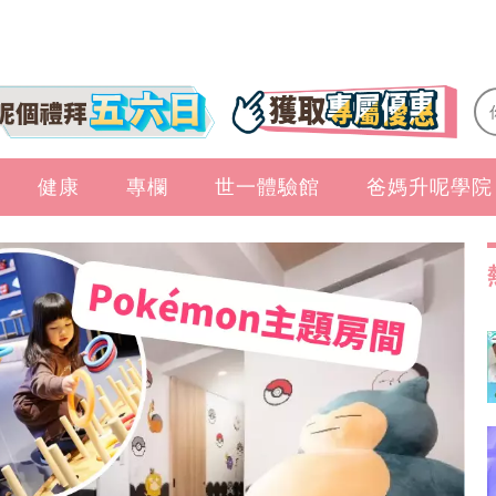
健康
專欄
世一體驗館
爸媽升呢學院