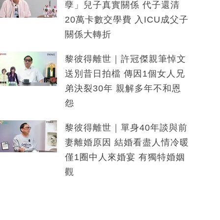
孽」兒子真實關係 代子還清
20萬卡數交學費 入ICU成父子
關係大轉折
黎彼得離世｜許冠傑親筆悼文
送別昔日拍檔 傳因1個女人兄
弟決裂30年 親解多年不和恩
怨
黎彼得離世｜單身40年談與前
妻離婚原因 結婚看盡人情冷暖
僅1圈中人來婚宴 有獨特婚姻
觀