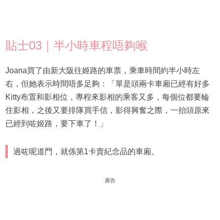
貼士03｜半小時車程唔夠喉
Joana買了由新大阪往姬路的車票，乘車時間約半小時左
右，但她表示時間唔多足夠：「單是頭兩卡車廂已經有好多
Kitty布置和影相位，專程來影相的乘客又多，每個位都要輪
住影相，之後又要排隊買手信，影得興奮之際，一抬頭原來
已經到咗姬路，要下車了！」
過咗呢道門，就係第1卡賣紀念品的車廂。
廣告