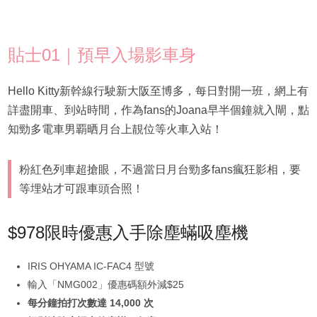
貼士01｜預早入場影車身
Hello Kitty新幹線行駛新大阪至博多，每日對開一班，網上有
詳盡開車、到站時間，作為fans的Joana早半個鐘就入閘，點
知勁多電車男覇晒月台上靚位等火車入站！
粉紅色列車超搶眼，不過當日月台勁多fans瘋狂影相，要
等埋站才可跟車頭合照！
$978限時優惠入手除塵蟎吸塵機
IRIS OHYAMA IC-FAC4 型號
輸入「NMG002」優惠碼額外減$25
每分鐘拍打次數達 14,000 次