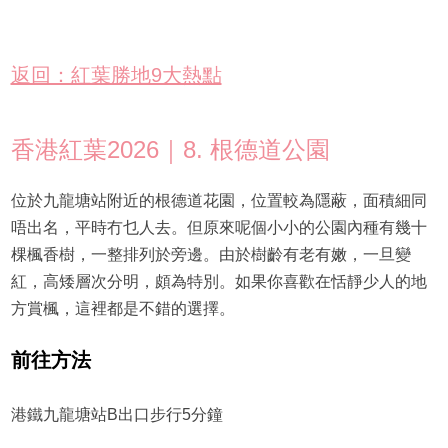
返回：紅葉勝地9大熱點
香港紅葉2026｜8. 根德道公園
位於九龍塘站附近的根德道花園，位置較為隱蔽，面積細同
唔出名，平時冇乜人去。但原來呢個小小的公園內種有幾十
棵楓香樹，一整排列於旁邊。由於樹齡有老有嫩，一旦變
紅，高矮層次分明，頗為特別。如果你喜歡在恬靜少人的地
方賞楓，這裡都是不錯的選擇。
前往方法
港鐵九龍塘站B出口步行5分鐘