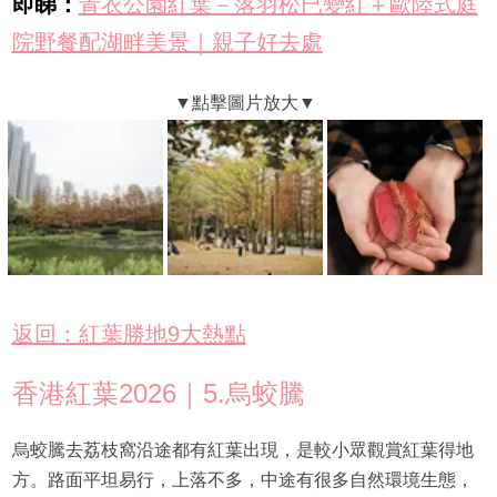
即睇：
青衣公園紅葉－落羽松已變紅＋歐陸式庭
院野餐配湖畔美景｜親子好去處
返回：紅葉勝地9大熱點
香港紅葉2026｜5.烏蛟騰
烏蛟騰去荔枝窩沿途都有紅葉出現，是較小眾觀賞紅葉得地
方。路面平坦易行，上落不多，中途有很多自然環境生態，