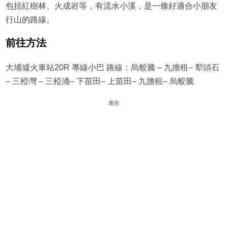
包括紅樹林、火成岩等，有流水小溪，是一條好適合小朋友
行山的路線。
前往方法
大埔墟火車站20R 專線小巴 路線：烏蛟騰 – 九擔租– 犁頭石
– 三椏灣 – 三椏涌– 下苗田– 上苗田– 九擔租– 烏蛟騰
廣告