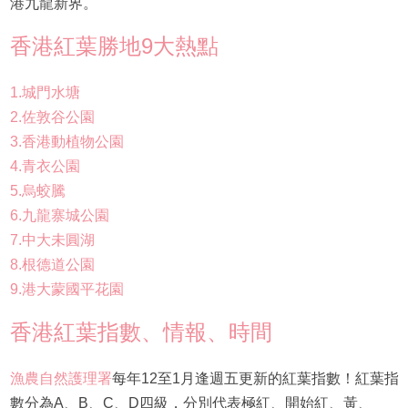
港九龍新界。
香港紅葉勝地9大熱點
1.城門水塘
2.佐敦谷公園
3.香港動植物公園
4.青衣公園
5.烏蛟騰
6.九龍寨城公園
7.中大未圓湖
8.根德道公園
9.港大蒙國平花園
香港紅葉指數、情報、時間
漁農自然護理署
每年12至1月逢週五更新的紅葉指數！紅葉指
數分為A、B、C、D四級，分別代表極紅、開始紅、黃、