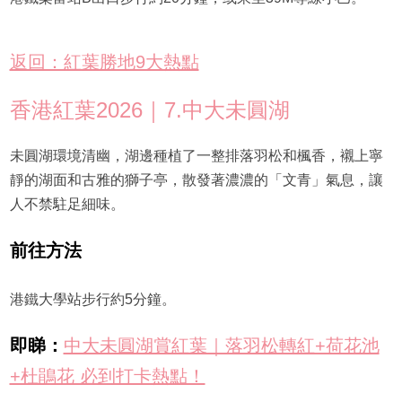
返回：紅葉勝地9大熱點
香港紅葉2026｜7.中大未圓湖
未圓湖環境清幽，湖邊種植了一整排落羽松和楓香，襯上寧
靜的湖面和古雅的獅子亭，散發著濃濃的「文青」氣息，讓
人不禁駐足細味。
前往方法
港鐵大學站步行約5分鐘。
即睇：
中大未圓湖賞紅葉｜落羽松轉紅+荷花池
+杜鵑花 必到打卡熱點！