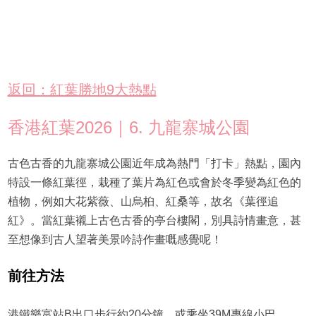
返回：紅葉勝地9大熱點
香港紅葉2026｜6. 九龍寨城公園
古色古香的九龍寨城公園近年成為熱門「打卡」熱點，園內
特設一條紅葉徑，栽種了葉片為紅色或會於冬季變為紅色的
植物，例如大花紫薇、山烏桕、紅桑等，故名《葉徑追
紅》。當紅葉襯上古色古香的亭台樓閣，別具詩情畫意，甚
至想像到古人望著美景吟詩作畫嘅感覺呢！
前往方法
港鐵樂富站B出口步行約20分鐘，或乘坐39M專線小巴。