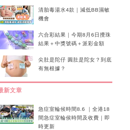
清胎毒湯水4款｜減低BB濕敏
機會
六合彩結果｜今期8月6日攪珠
結果＋中獎號碼＋派彩金額
尖肚是陀仔 圓肚是陀女？到底
有無根據？
最新文章
急症室輪候時間8.6 ｜全港18
間急症室輪侯時間及收費｜即
時更新