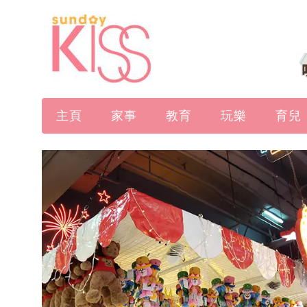
主頁
家事
教育
玩樂
育兒