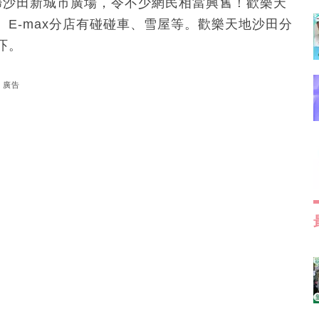
回歸沙田新城市廣場，令不少網民相當興𡚒！歡樂天
E-max分店有碰碰車、雪屋等。歡樂天地沙田分
吓。
廣告