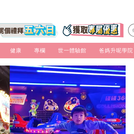
健康
專欄
世一體驗館
爸媽升呢學院