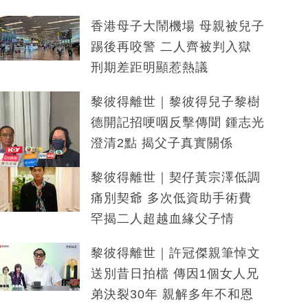
香港母子大鬧機場 母親被兒子
踢後再咬警 二人齊被判入獄
刑期差距明顯惹熱議
黎彼得離世｜黎彼得兒子黎樹
德開記招哽咽反擊傳聞 鍾志光
澄清2點 揭父子真實關係
黎彼得離世｜契仔黃宗澤低調
痛別契爺 多次低資助手術費
罕揭二人超越血緣父子情
黎彼得離世｜許冠傑親筆悼文
送別昔日拍檔 傳因1個女人兄
弟決裂30年 親解多年不和恩