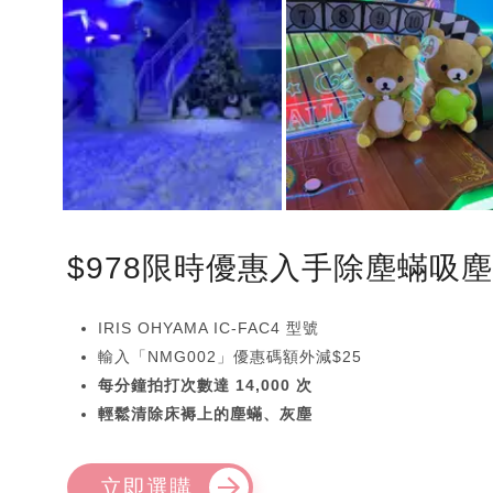
$978限時優惠入手除塵蟎吸
IRIS OHYAMA IC-FAC4 型號
輸入「NMG002」優惠碼額外減$25
每分鐘拍打次數達 14,000 次
輕鬆清除床褥上的塵蟎、灰塵
立即選購