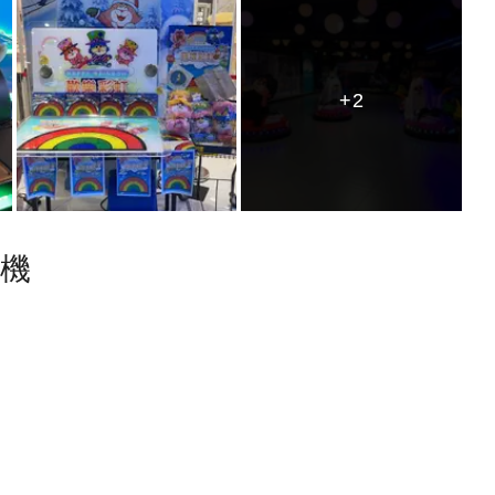
+2
+2
塵機