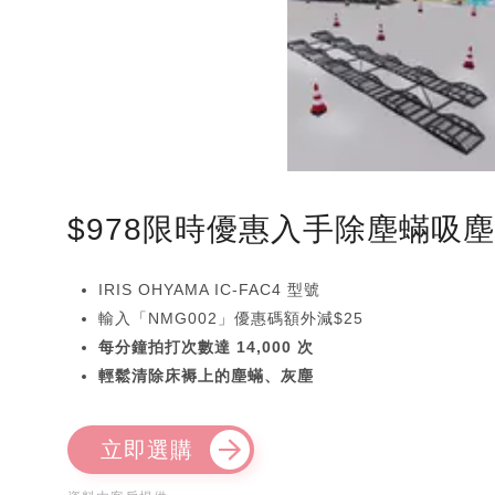
$978限時優惠入手除塵蟎吸
IRIS OHYAMA IC-FAC4 型號
輸入「NMG002」優惠碼額外減$25
每分鐘拍打次數達 14,000 次
輕鬆清除床褥上的塵蟎、灰塵
立即選購