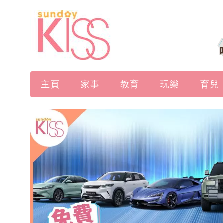
主頁
家事
教育
玩樂
育兒