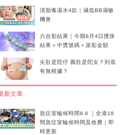
清胎毒湯水4款｜減低BB濕敏
機會
六合彩結果｜今期8月4日攪珠
結果＋中獎號碼＋派彩金額
尖肚是陀仔 圓肚是陀女？到底
有無根據？
最新文章
急症室輪候時間8.6 ｜全港18
間急症室輪侯時間及收費｜即
時更新