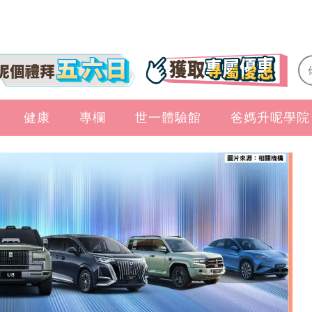
健康
專欄
世一體驗館
爸媽升呢學院