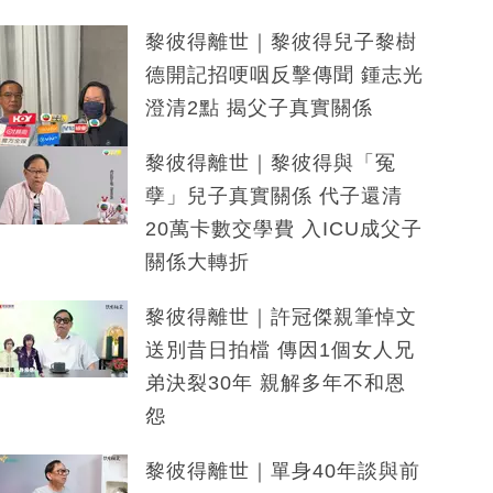
黎彼得離世｜黎彼得兒子黎樹
德開記招哽咽反擊傳聞 鍾志光
澄清2點 揭父子真實關係
黎彼得離世｜黎彼得與「冤
孽」兒子真實關係 代子還清
20萬卡數交學費 入ICU成父子
關係大轉折
黎彼得離世｜許冠傑親筆悼文
送別昔日拍檔 傳因1個女人兄
弟決裂30年 親解多年不和恩
怨
黎彼得離世｜單身40年談與前