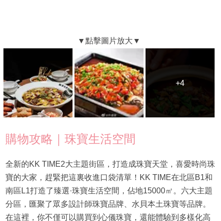
+4
+4
購物攻略｜珠寶生活空間
全新的KK TIME2大主題街區，打造成珠寶天堂，喜愛時尚珠
寶的大家，趕緊把這裏收進口袋清單！KK TIME在北區B1和
南區L1打造了臻選·珠寶生活空間，佔地15000㎡。六大主題
分區，匯聚了眾多設計師珠寶品牌、水貝本土珠寶等品牌。
在這裡，你不僅可以購買到心儀珠寶，還能體驗到多樣化高