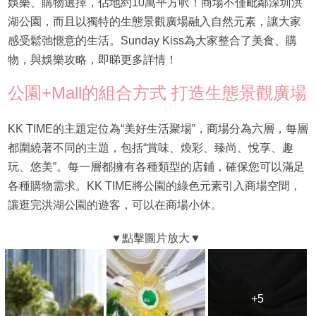
娛樂、購物選擇，佔地約10萬平方呎！商場不僅毗鄰深圳洪
湖公園，而且以獨特的生態景觀廣場融入自然元素，讓大家
感受鬆弛愜意的生活。Sunday Kiss為大家整合了美食、購
物，與娛樂攻略，即睇更多詳情！
公園+Mall的組合方式 打造生態景觀廣場
KK TIME的主題定位為“美好生活聚場”，商場分為六層，每層
都圍繞著不同的主題，包括“賞味、煥彩、臻尚、悅享、趣
玩、悠美”。每一層都擁有各種類型的店鋪，確保您可以滿足
各種購物需求。KK TIME將公園的綠色元素引入商場空間，
讓逛完洪湖公園的遊客，可以在商場小休。
+5
+5