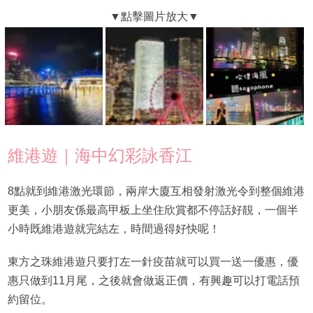
維港遊｜海中幻彩詠香江
8點就到維港激光環節，兩岸大廈互相發射激光令到整個維港
更美，小朋友係最高甲板上坐住欣賞都不停話好靚，一個半
小時既維港遊就完結左，時間過得好快呢！
東方之珠維港遊只要打左一針疫苗就可以買一送一優惠，優
惠只做到11月尾，之後就會做返正價，有興趣可以打電話預
約留位。