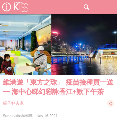
維港遊「東方之珠」 疫苗接種買一送
一 海中心睇幻彩詠香江+歎下午茶
親子好去處
Sundaykiss編輯部
Nov 16 2021