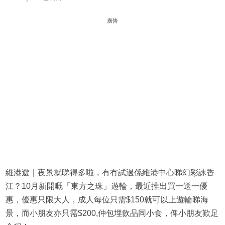
廣告
維港遊｜夜景就睇得多啦，有冇試過係維港中心睇幻彩詠香
江？10月新開嘅「東方之珠」遊輪，最近推出買一送一優
惠，優惠只限大人，成人每位只需$150就可以上遊輪睇海
景，而小朋友亦只需$200,仲包埋飲品同小食，俾小朋友歎足