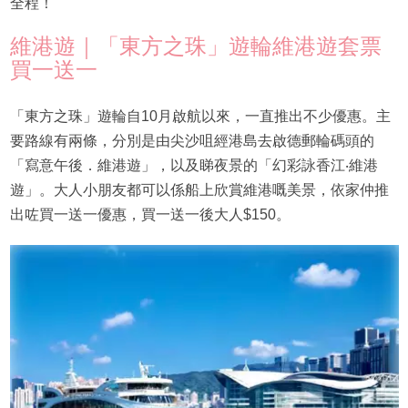
全程！
維港遊｜「東方之珠」遊輪維港遊套票
買一送一
「東方之珠」遊輪自10月啟航以來，一直推出不少優惠。主
要路線有兩條，分別是由尖沙咀經港島去啟德郵輪碼頭的
「寫意午後．維港遊」，以及睇夜景的「幻彩詠香江‧維港
遊」。大人小朋友都可以係船上欣賞維港嘅美景，依家仲推
出咗買一送一優惠，買一送一後大人$150。