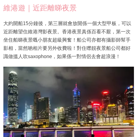
維港遊｜近距離睇夜景
大約開船15分鐘後，第三層就會放開係一個大型甲板，可以
近距離望住維港灣影夜景。香港夜景真係百看不厭，第一次
坐住船睇夜景嘅小朋友超級興奮！船公司亦都有攝影師幫手
影相，當然啲相片要另外收費啦！對住噤靚夜景船公司都好
識做搵人吹saxophone，如果係一對情侶去會超浪漫！