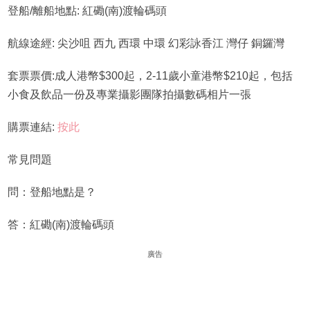
登船/離船地點: 紅磡(南)渡輪碼頭
航線途經: 尖沙咀 西九 西環 中環 幻彩詠香江 灣仔 銅鑼灣
套票票價:成人港幣$300起，2-11歲小童港幣$210起，包括
小食及飲品一份及專業攝影團隊拍攝數碼相片一張
購票連結:
按此
常見問題
問：登船地點是？
答：紅磡(南)渡輪碼頭
廣告