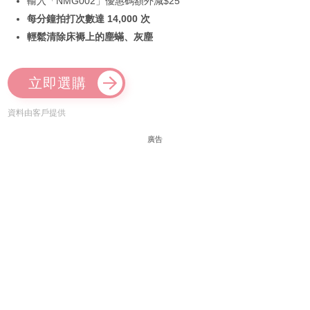
輸入「NMG002」優惠碼額外減$25
每分鐘拍打次數達 14,000 次
輕鬆清除床褥上的塵蟎、灰塵
立即選購
資料由客戶提供
廣告