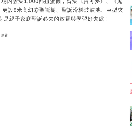
！場內雲集1,000部扭蛋機，齊集《寶可夢》、《鬼
IP，更設8米高幻彩聖誕樹、聖誕滑梯波波池、巨型夾
對是親子家庭聖誕必去的放電與學習好去處！
廣告