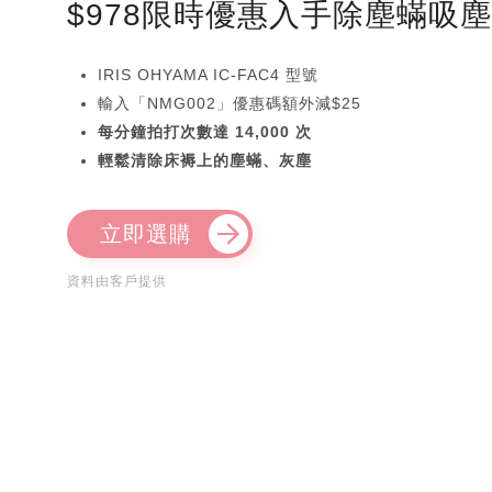
$978限時優惠入手除塵蟎吸
IRIS OHYAMA IC-FAC4 型號
輸入「NMG002」優惠碼額外減$25
每分鐘拍打次數達 14,000 次
輕鬆清除床褥上的塵蟎、灰塵
立即選購
資料由客戶提供