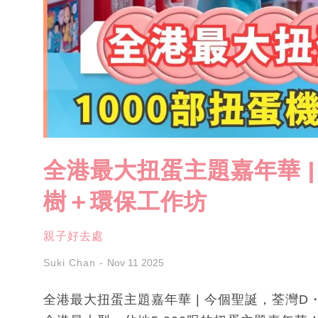
全港最大扭蛋主題嘉年華 |
樹＋環保工作坊
親子好去處
Suki Chan
Nov 11 2025
全港最大扭蛋主題嘉年華 | 今個聖誕，荃灣D・PA