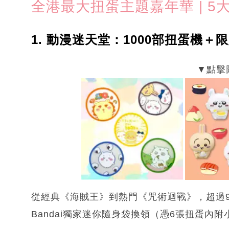
全港最大扭蛋主題嘉年華 | 5
1. 動漫迷天堂：1000部扭蛋機＋
從經典《海賊王》到熱門《咒術迴戰》，超過9
Bandai獨家迷你隨身袋換領（憑6張扭蛋內