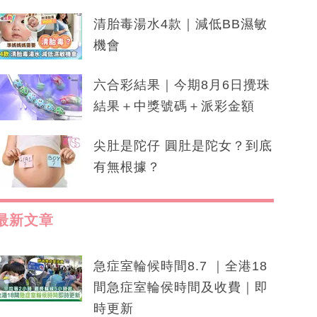
清胎毒湯水4款｜減低BB濕敏
機會
六合彩結果｜今期8月6日攪珠
結果＋中獎號碼＋派彩金額
尖肚是陀仔 圓肚是陀女？到底
有無根據？
最新文章
急症室輪候時間8.7 ｜全港18
間急症室輪侯時間及收費｜即
時更新