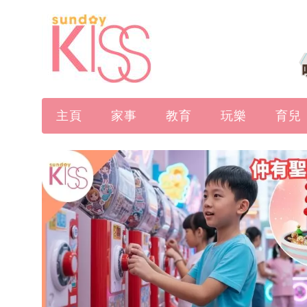
主頁
家事
教育
玩樂
育兒