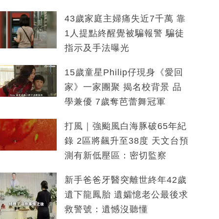
43歲家庭主婦痛失近7千萬 靠
1人提點終醒覺被騙報警 騙徒
指示及手法曝光
15歲童星Philip仔現身《愛回
家》一家團聚 揭名校背景 品
學兼優 7歲奪芭蕾舞冠軍
打風｜強颱風白海豚破65年紀
錄 2區將飆升至38度 天文台預
測有新低壓區：密切監察
新手爸爸牙醫突離世終年42歲
遺下龍鳳胎 遺孀憶老公最後求
救警號：遺憾沒聽懂