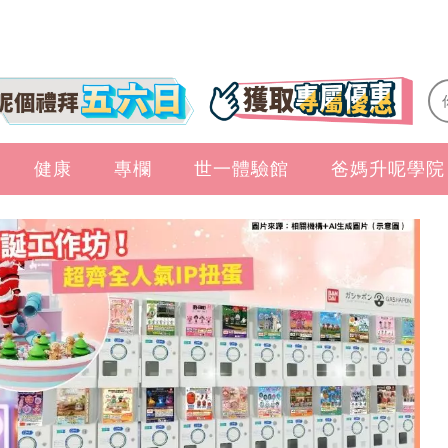
健康
專欄
世一體驗館
爸媽升呢學院