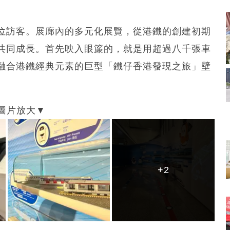
位訪客。展廊內的多元化展覽，從港鐵的創建初期
共同成長。首先映入眼簾的，就是用超過八千張車
融合港鐵經典元素的巨型「鐵仔香港發現之旅」壁
+2
+2