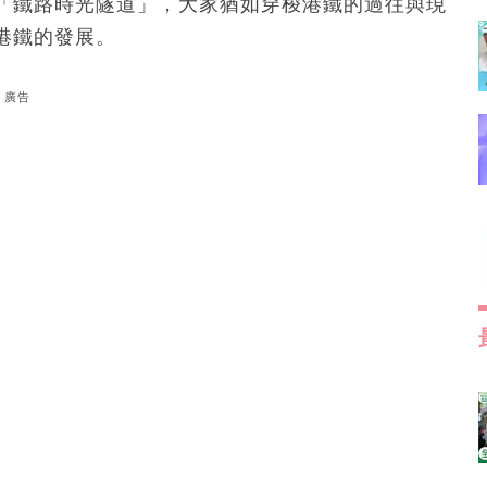
「鐵路時光隧道」，大家猶如穿梭港鐵的過往與現
港鐵的發展。
廣告