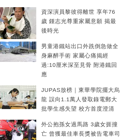
資深演員黎彼得離世 享年76
歲 鍾志光尊重家屬意願 揭最
後時光
男童港鐵站出口外跣倒急做全
身麻醉手術 家屬心痛揭經
過:10厘米深至見骨 附港鐵回
應
JUPAS放榜｜東華學院擺大烏
龍 誤向1.1萬人發取錄電郵大
批學生感失望 校方首度澄清
外公抱孫女過馬路 3歲女捱撞
亡 曾獲最佳車長獎被告電車司