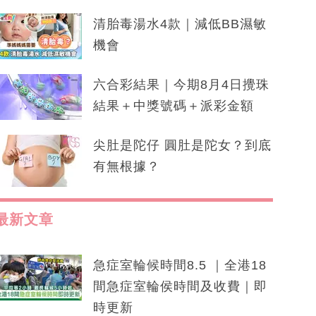
清胎毒湯水4款｜減低BB濕敏
機會
六合彩結果｜今期8月4日攪珠
結果＋中獎號碼＋派彩金額
尖肚是陀仔 圓肚是陀女？到底
有無根據？
最新文章
急症室輪候時間8.5 ｜全港18
間急症室輪侯時間及收費｜即
時更新