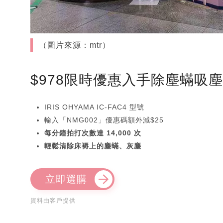
（圖片來源：mtr）
$978限時優惠入手除塵蟎吸
IRIS OHYAMA IC-FAC4 型號
輸入「NMG002」優惠碼額外減$25
每分鐘拍打次數達 14,000 次
輕鬆清除床褥上的塵蟎、灰塵
立即選購
資料由客戶提供