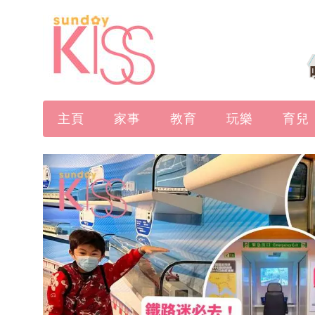
主頁
家事
教育
玩樂
育兒