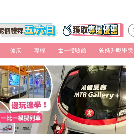
健康
專欄
世一體驗館
爸媽升呢學院