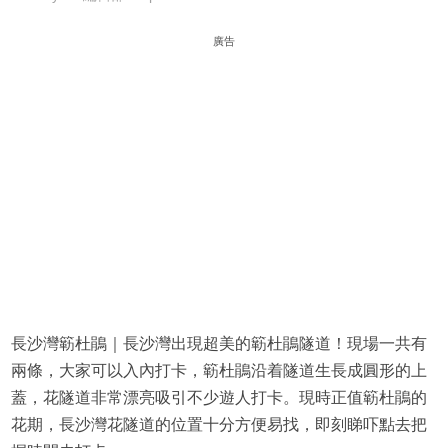
廣告
長沙灣簕杜鵑｜長沙灣出現超美的簕杜鵑隧道！現場一共有
兩條，大家可以入內打卡，簕杜鵑沿着隧道生長成圓形的上
蓋，花隧道非常漂亮吸引不少遊人打卡。現時正值簕杜鵑的
花期，長沙灣花隧道的位置十分方便易找，即刻睇吓點去把