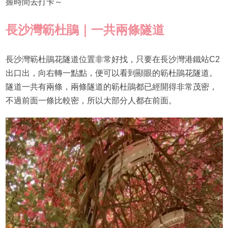
握時間去打卡～
長沙灣簕杜鵑｜一共兩條隧道
長沙灣簕杜鵑花隧道位置非常好找，只要在長沙灣港鐵站C2
出口出，向右轉一點點，便可以看到顯眼的簕杜鵑花隧道。
隧道一共有兩條，兩條隧道的簕杜鵑都已經開得非常茂密，
不過前面一條比較密，所以大部分人都在前面。