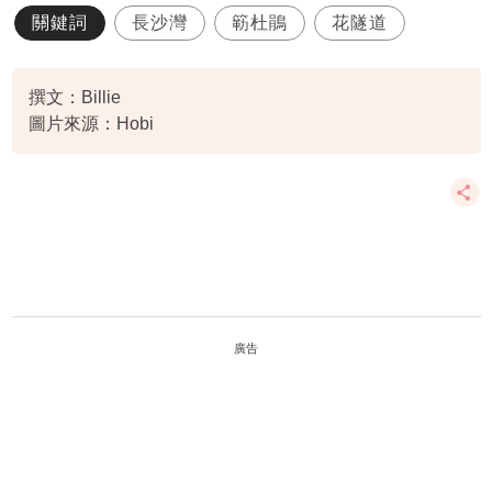
關鍵詞
長沙灣
簕杜鵑
花隧道
撰文：Billie
圖片來源：Hobi
廣告