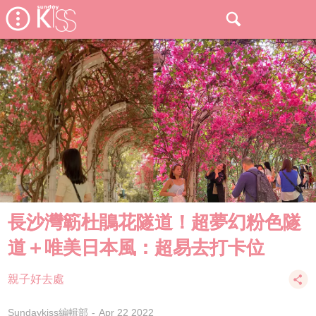
長沙灣簕杜鵑花隧道！超夢幻粉色隧
道＋唯美日本風：超易去打卡位
親子好去處
Sundaykiss編輯部
Apr 22 2022