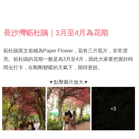
長沙灣簕杜鵑｜3月至4月為花期
簕杜鵑英文俗稱為Paper Flower，花有三片苞片，非常漂
亮。簕杜鵑的花期一般是為3月至4月，因此大家要把握好時
間去打卡，在剛剛變暖的天氣下，開得更靚。
+3
+3