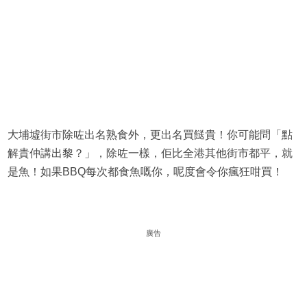
大埔墟街市除咗出名熟食外，更出名買餸貴！你可能問「點
解貴仲講出黎？」，除咗一樣，佢比全港其他街市都平，就
是魚！如果BBQ每次都食魚嘅你，呢度會令你瘋狂咁買！
廣告