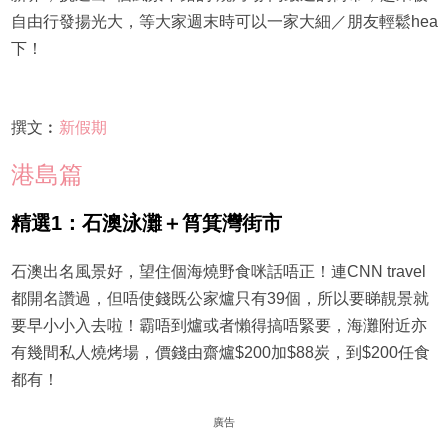
自由行發揚光大，等大家週末時可以一家大細／朋友輕鬆hea
下！
撰文︰
新假期
港島篇
精選1：石澳泳灘＋筲箕灣街市
石澳出名風景好，望住個海燒野食咪話唔正！連CNN travel
都開名讚過，但唔使錢既公家爐只有39個，所以要睇靚景就
要早小小入去啦！霸唔到爐或者懶得搞唔緊要，海灘附近亦
有幾間私人燒烤場，價錢由齋爐$200加$88炭，到$200任食
都有！
廣告