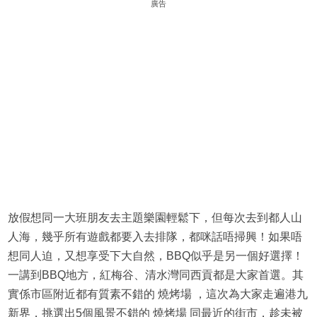
廣告
放假想同一大班朋友去主題樂園輕鬆下，但每次去到都人山
人海，幾乎所有遊戲都要入去排隊，都咪話唔掃興！如果唔
想同人迫，又想享受下大自然，BBQ似乎是另一個好選擇！
一講到BBQ地方，紅梅谷、清水灣同西貢都是大家首選。其
實係市區附近都有質素不錯的 燒烤場 ，這次為大家走遍港九
新界，挑選出5個風景不錯的 燒烤場 同最近的街市，趁未被