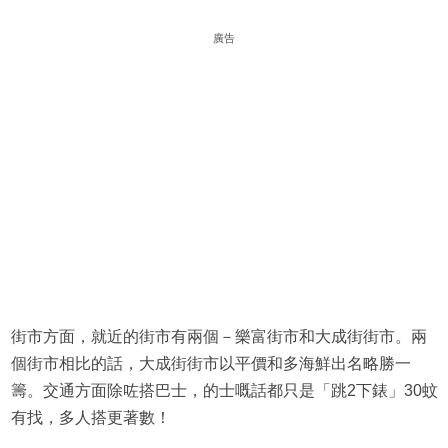
廣告
街市方面，就近的街市有兩個－樂富街市和大成街街市。兩
個街市相比的話，大成街街市以平價和多海鮮出名略勝一
籌。交通方面除咗搭巴士，的士嘅話都只是「跳2下錶」30蚊
有找，多人搭更著數！