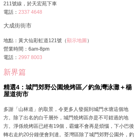
211號線，於天宏苑下車
電話：
2337 4648
大成街街市
地點：黃大仙彩虹道121號（
顯示地圖
）
營業時間：6am-8pm
電話：
2997 8003
新界篇
精選4：城門郊野公園燒烤區／釣魚灣泳灘＋楊
屋道街市
多謝「山林道」的取景，令更多人發掘到城門水塘這個地
方。除了出名的白千層外，城門燒烤區亦是不可錯過的地
方。淨係燒烤區已經有19個，霸爐不會再是煩惱，下小巴後
轉右走約20分鐘便會到達。荃灣區除了城門郊野公園外，釣