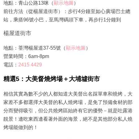
地點：青山公路13咪（
顯示地圖
）
前往方法（從楊屋道街市）：步行4分鐘至如心廣場巴士總
站，乘搭96號小巴，至馬灣碼頭下車，再步行1分鐘到
楊屋道街市
地點：荃灣楊屋道37-55號（
顯示地圖
）
營業時間：6am-8pm
電話：
2415 4429
精選5：大美督燒烤場＋大埔墟街市
相信其實為數不少的人都知道大美督出名踩單車和燒烤，大
家差不多都選擇大美督的私人燒烤場，是免了預備食材的部
分而變得吸引，但公共燒烤區始終有它的優勢－就是吐露港
靚景！邊吃東西邊看著外面的海景，絕不是其他部分私人燒
烤場能做到的！