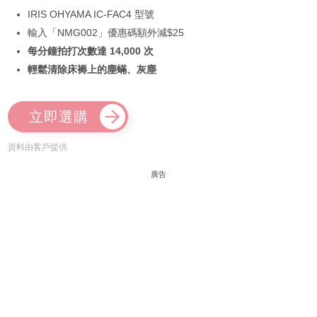
IRIS OHYAMA IC-FAC4 型號
輸入「NMG002」優惠碼額外減$25
每分鐘拍打次數達 14,000 次
輕鬆清除床褥上的塵蟎、灰塵
立即選購
資料由客戶提供
廣告