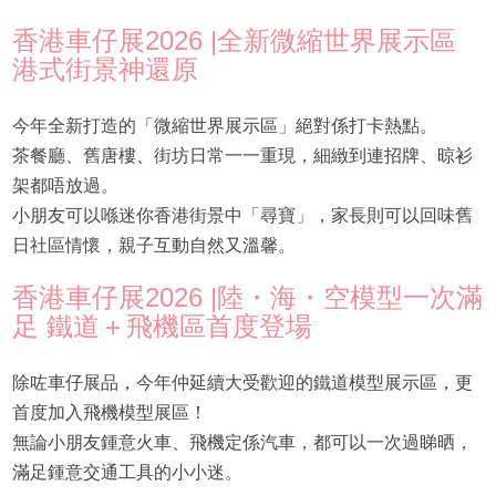
香港車仔展2026 |全新微縮世界展示區
港式街景神還原
今年全新打造的「微縮世界展示區」絕對係打卡熱點。
茶餐廳、舊唐樓、街坊日常一一重現，細緻到連招牌、晾衫
架都唔放過。
小朋友可以喺迷你香港街景中「尋寶」，家長則可以回味舊
日社區情懷，親子互動自然又溫馨。
香港車仔展2026 |陸・海・空模型一次滿
足 鐵道＋飛機區首度登場
除咗車仔展品，今年仲延續大受歡迎的鐵道模型展示區，更
首度加入飛機模型展區！
無論小朋友鍾意火車、飛機定係汽車，都可以一次過睇晒，
滿足鍾意交通工具的小小迷。