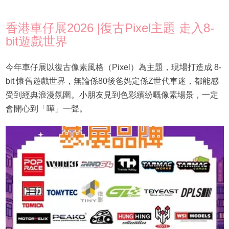
香港車仔展2026 |復古Pixel主題 走入8-
bit遊戲世界
今年車仔展以復古像素風格（Pixel）為主題，現場打造成 8-
bit 懷舊遊戲世界，無論係80後爸媽定係Z世代車迷，都能感
受到經典浪漫氛圍。小朋友見到色彩繽紛嘅像素場景，一定
會開心到「嘩」一聲。