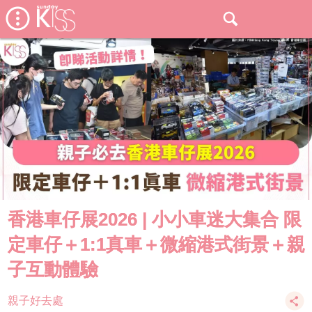
香港車仔展2026 | 小小車迷大集合 限
定車仔＋1:1真車＋微縮港式街景＋親
子互動體驗
親子好去處