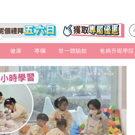
健康
專欄
世一體驗館
爸媽升呢學院