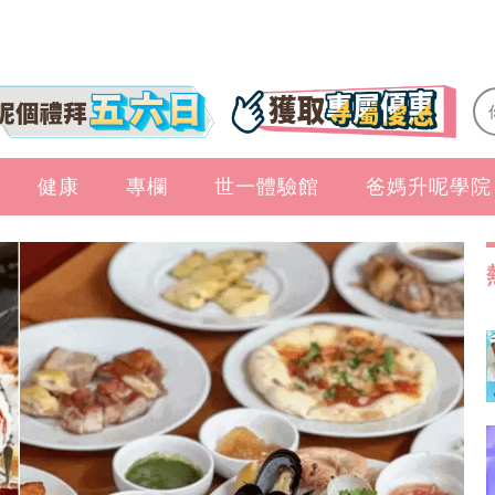
健康
專欄
世一體驗館
爸媽升呢學院