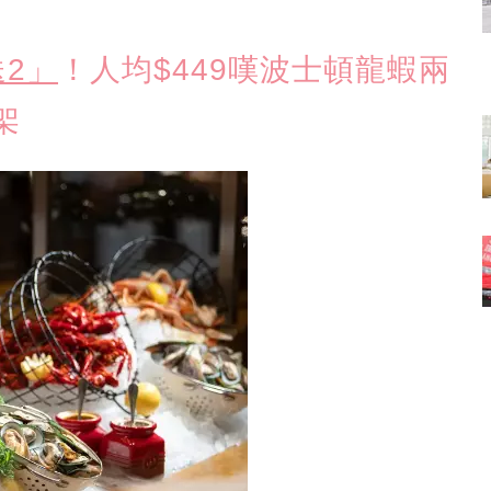
2」
！人均$449嘆波士頓龍蝦兩
架