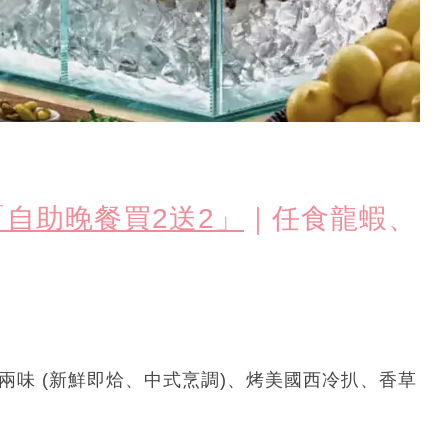
自助晚餐買2送2」
｜任食龍蝦、
兩味 (新鮮即烚、中式烹調)、烤美國西冷扒、香草