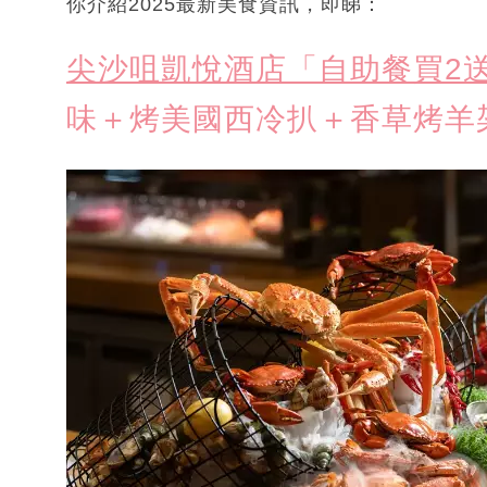
你介紹2025最新美食資訊，即睇：
尖沙咀凱悅酒店「自助餐買2送
味＋烤美國西冷扒＋香草烤羊