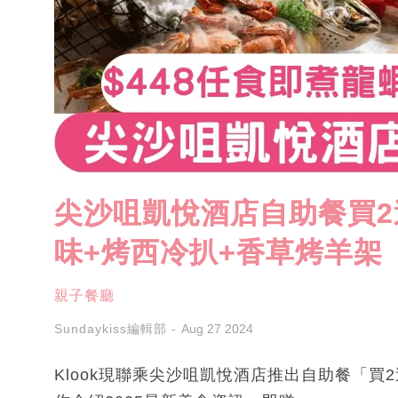
尖沙咀凱悅酒店自助餐買2送
味+烤西冷扒+香草烤羊架
親子餐廳
Sundaykiss編輯部
Aug 27 2024
Klook現聯乘尖沙咀凱悅酒店推出自助餐「買2送