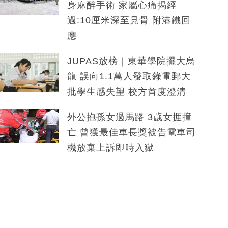
身麻醉手術 家屬心痛揭經
過:10厘米深至見骨 附港鐵回
應
JUPAS放榜｜東華學院擺大烏
龍 誤向1.1萬人發取錄電郵大
批學生感失望 校方首度澄清
外公抱孫女過馬路 3歲女捱撞
亡 曾獲最佳車長獎被告電車司
機放棄上訴即時入獄