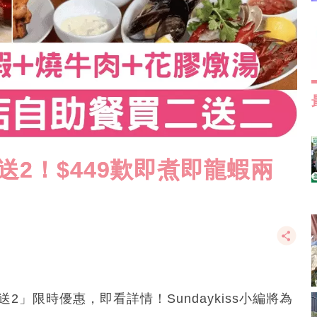
2！$449歎即煮即龍蝦兩
2」限時優惠，即看詳情！Sundaykiss小編將為