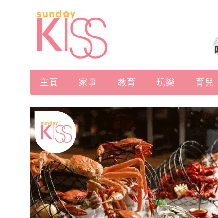
主頁
家事
教育
玩樂
育兒