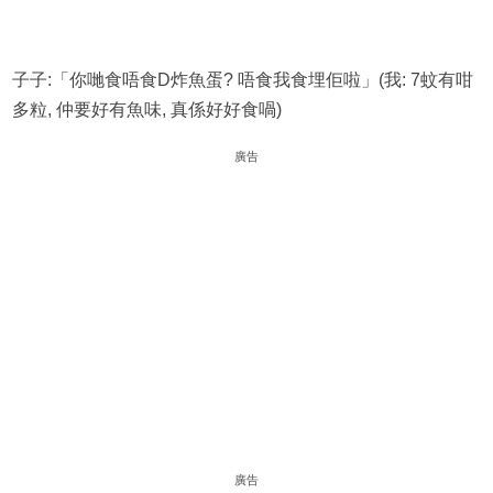
子子:「你哋食唔食D炸魚蛋? 唔食我食埋佢啦」(我: 7蚊有咁
多粒, 仲要好有魚味, 真係好好食喎)
廣告
廣告