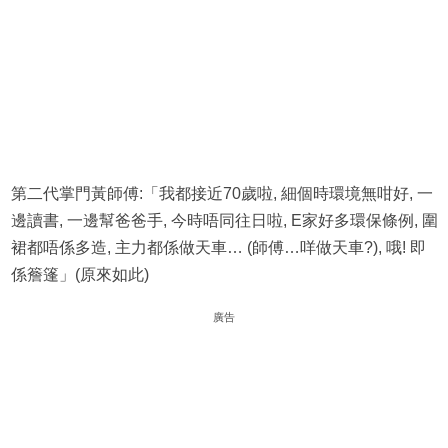
第二代掌門黃師傅:「我都接近70歲啦, 細個時環境無咁好, 一
邊讀書, 一邊幫爸爸手, 今時唔同往日啦, E家好多環保條例, 圍
裙都唔係多造, 主力都係做天車… (師傅…咩做天車?), 哦! 即
係簷篷」(原來如此)
廣告