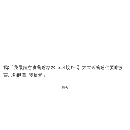
我:「我最鍾意食蕃薯糖水, $14蚊咋喎, 大大舊蕃薯仲要咁多
舊…夠晒薑, 我最愛」
廣告