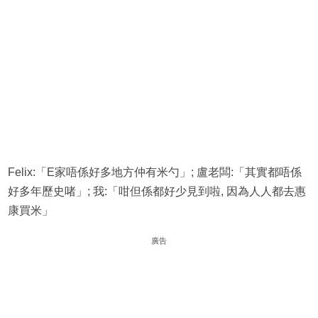
Felix:「E家唔係好多地方仲有米勺」; 盧老闆:「其實都唔係
好多年歷史啫」; 我:「咁但係都好少見到啦, 因為人人都去惠
康買米」
廣告