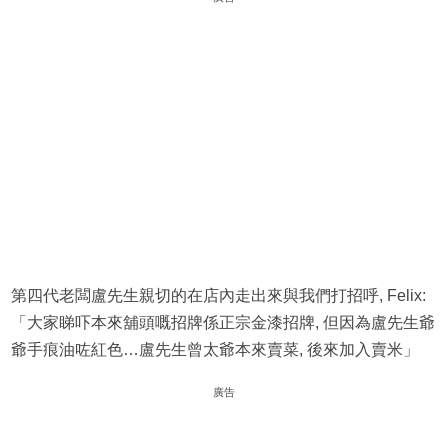
第四代老闆盧先生親切的在店內走出來與我們打招呼, Felix:
「大家睇吓本來舖頭嘅招牌係正宗金漆招牌, 但因為盧先生爺
爺手痕油咗紅色…盧先生曾太爺本來賣菜, 後來加入賣米」
廣告