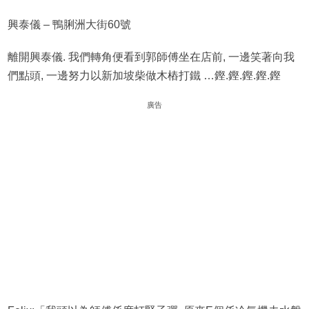
興泰儀 – 鴨脷洲大街60號
離開興泰儀. 我們轉角便看到郭師傅坐在店前, 一邊笑著向我
們點頭, 一邊努力以新加坡柴做木樁打鐵 …鏗.鏗.鏗.鏗.鏗
廣告