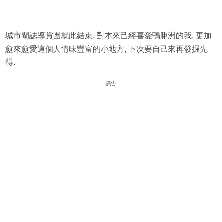
城市閘誌導賞團就此結束, 對本來己經喜愛鴨脷洲的我, 更加
愈來愈愛這個人情味豐富的小地方, 下次要自己來再發掘先
得.
廣告