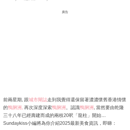
廣告
前兩星期, 跟
城市閘誌
走到我覺得還保留著濃濃懷舊香港情懷
的
鴨脷洲,
再次深度深索
鴨脷洲
。認識
鴨脷洲
, 當然要由乾隆
三十八年已經壽建而成的兩枝20呎「龍柱」開始…
Sundaykiss小編將為你介紹2025最新美食資訊，即睇：