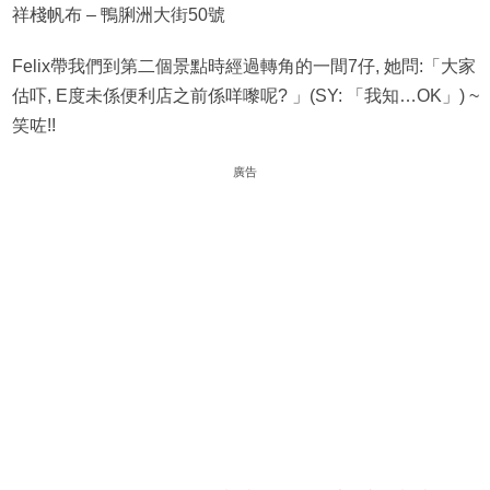
祥棧帆布 – 鴨脷洲大街50號
Felix帶我們到第二個景點時經過轉角的一間7仔, 她問:「大家
估吓, E度未係便利店之前係咩嚟呢? 」(SY: 「我知…OK」) ~
笑咗!!
廣告