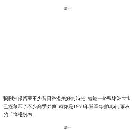
廣告
鴨脷洲保留著不少昔日香港美好的時光, 短短一條鴨脷洲大街
已經藏匿了不少高手師傅, 就像是1950年開業專營帆布, 雨衣
的「祥棧帆布」
廣告