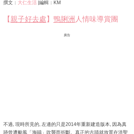
撰文：
大仁生活
|編輯：KM
【
親子好去處
】
鴨脷洲
人情味導賞團
廣告
不過, 現時所見的, 左邊的只是2014年重新建造版本, 因為真
跡曾遭颱風「海鷗」吹襲而折斷。真正的古蹟就放置在洪聖