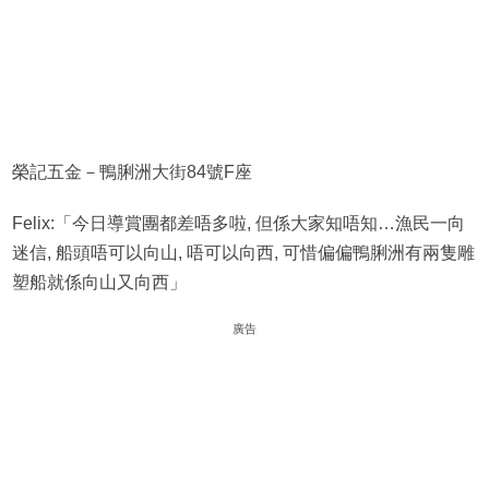
榮記五金－鴨脷洲大街84號F座
Felix:「今日導賞團都差唔多啦, 但係大家知唔知…漁民一向
迷信, 船頭唔可以向山, 唔可以向西, 可惜偏偏鴨脷洲有兩隻雕
塑船就係向山又向西」
廣告