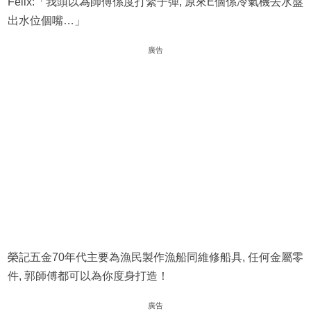
Felix:「我頭以為師傅係度打緊子彈, 原來E個係冷氣機去水盤
出水位個嘴…」
廣告
榮記五金70年代主要為漁民製作漁船同維修船具, 任何金屬零
件, 郭師傅都可以為你度身打造！
廣告