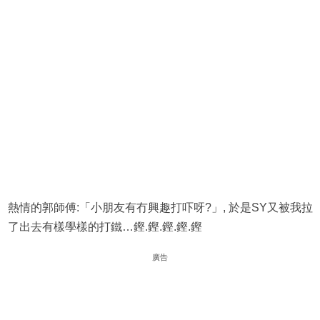
熱情的郭師傅:「小朋友有冇興趣打吓呀?」, 於是SY又被我拉
了出去有樣學樣的打鐵…鏗.鏗.鏗.鏗.鏗
廣告