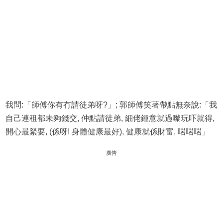
我問:「師傅你有冇請徒弟呀?」; 郭師傅笑著帶點無奈說:「我
自己連租都未夠錢交, 仲點請徒弟, 細佬鍾意就過嚟玩吓就得,
開心最緊要, (係呀! 身體健康最好), 健康就係財富, 啱啱啱」
廣告