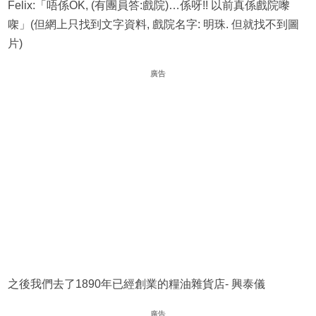
Felix:「唔係OK, (有團員答:戲院)…係呀!! 以前真係戲院嚟
㗎」(但網上只找到文字資料, 戲院名字: 明珠. 但就找不到圖
片)
廣告
之後我們去了1890年已經創業的糧油雜貨店- 興泰儀
廣告