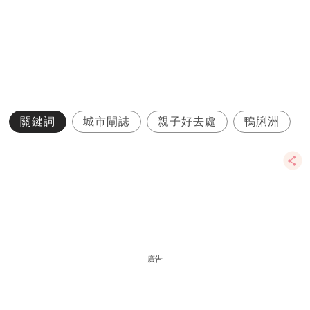
關鍵詞
城市閘誌
親子好去處
鴨脷洲
廣告