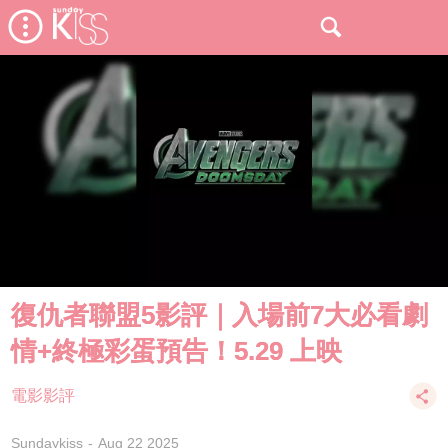
復仇者聯盟5影評｜入場前7大必看劇
情+終極彩蛋預告！5.29 上映
電影影評
Sundaykiss
Aug 22 2025