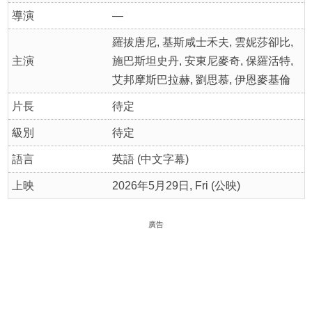
導演
—
羅拔唐尼, 基斯咸士禾夫, 雲妮莎卻比,
主演
施巴斯坦史丹, 安東尼麥奇, 保羅活特,
艾邦摩斯巴拉赫, 劉思慕, 伊恩麥基倫
片長
待定
級別
待定
語言
英語 (中文字幕)
上映
2026年5月29日, Fri (公映)
廣告