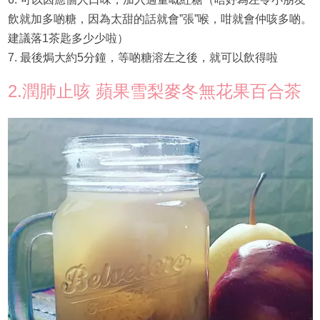
飲就加多啲糖，因為太甜的話就會”張”喉，咁就會仲咳多啲。
建議落1茶匙多少少啦）
7. 最後焗大約5分鐘，等啲糖溶左之後，就可以飲得啦
2.潤肺止咳 蘋果雪梨麥冬無花果百合茶