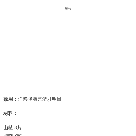
廣告
效用：
消滯降脂兼清肝明目
材料：
山楂 8片
圓肉 8粒