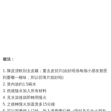
做法：
1. 陳皮浸軟刮去皮瓤；薑去皮切片(由於唔係每個小朋友都受
到薑嗰一種味，所以切薄片就好啦)
2. 煲內放約1.5碗水
3. 然後隨水加入所有材料
4. 見水滾後就即轉用慢火
5. 之後轉慢火加蓋煲多15分鐘
6. 可以因應個人口味，加入適量嘅紅糖（唔好為左令小朋友