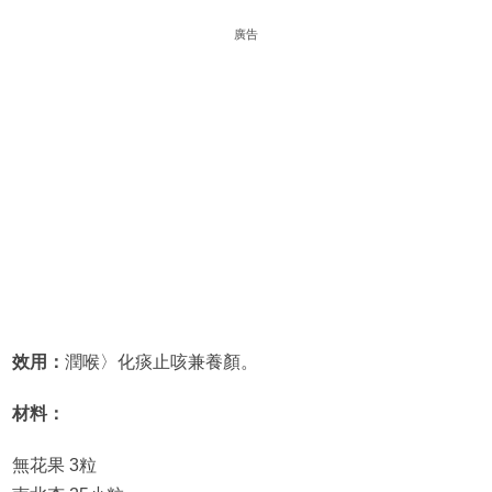
廣告
效用：
潤喉〉化痰止咳兼養顏。
材料：
無花果 3粒