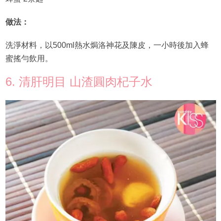
做法：
洗淨材料，以500ml熱水焗洛神花及陳皮，一小時後加入蜂
蜜搖勻飲用。
6. 清肝明目 山渣圓肉杞子水