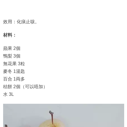
效用：化痰止咳。
材料：
蘋果 2個
鴨梨 3個
無花果 3粒
麥冬 1湯匙
百合 1両多
桔餅 2個（可以唔加）
水 3L