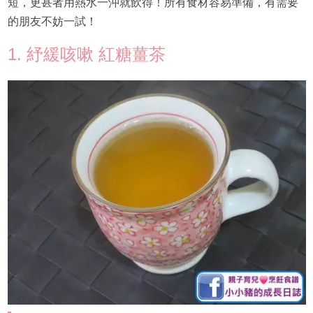
短，更甚者用熱水一沖就飲得！所有食材容易準備，有需要
的朋友不妨一試！
1. 紓緩咳嗽 紅糖薑茶