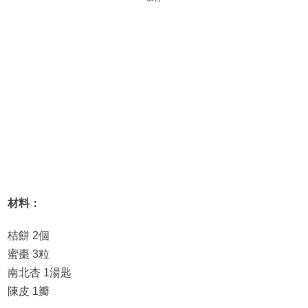
材料：
桔餅 2個
蜜棗 3粒
南北杏 1湯匙
陳皮 1瓣