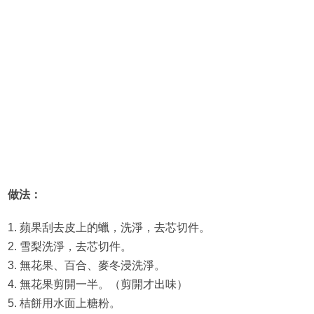
做法：
1. 蘋果刮去皮上的蠟，洗淨，去芯切件。
2. 雪梨洗淨，去芯切件。
3. 無花果、百合、麥冬浸洗淨。
4. 無花果剪開一半。（剪開才出味）
5. 桔餅用水面上糖粉。