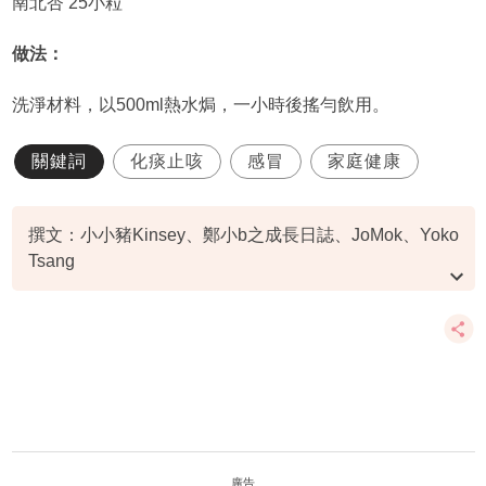
南北杏 25小粒
做法：
洗淨材料，以500ml熱水焗，一小時後搖勻飲用。
關鍵詞
化痰止咳
感冒
家庭健康
撰文：小小豬Kinsey、鄭小b之成長日誌、JoMok、Yoko
Tsang
圖片來源：小小豬Kinsey、鄭小b之成長日誌、JoMok、
Yoko Tsang
廣告