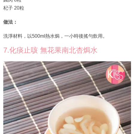
杞子 20粒
做法：
洗淨材料，以500ml熱水焗，一小時後搖勻飲用。
7.化痰止咳 無花果南北杏焗水