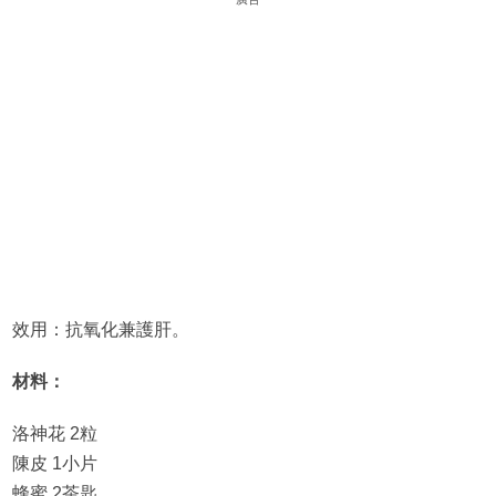
效用：抗氧化兼護肝。
材料：
洛神花 2粒
陳皮 1小片
蜂蜜 2茶匙