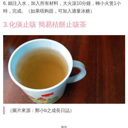
6. 鍋注入水，加入所有材料，大火滾10分鐘，轉小火煲1小
時，完成。（如果唔夠甜，可加入適量冰糖）
3.化痰止咳 簡易桔餅止咳茶
（圖片來源：鄭小b之成長日誌）
廣告