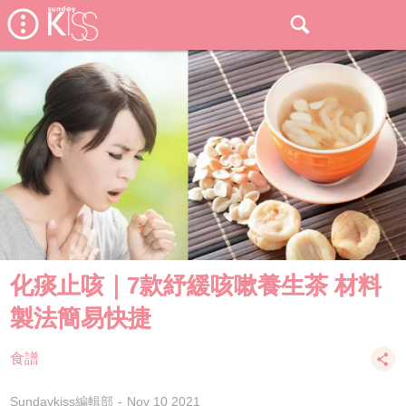
化痰止咳｜7款紓緩咳嗽養生茶 材料
製法簡易快捷
食譜
Sundaykiss編輯部
Nov 10 2021