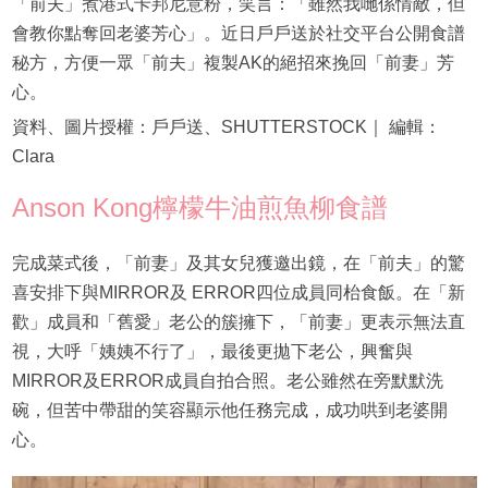
「前夫」煮港式卡邦尼意粉，笑言：「雖然我哋係情敵，但
會教你點奪回老婆芳心」。近日戶戶送於社交平台公開食譜
秘方，方便一眾「前夫」複製AK的絕招來挽回「前妻」芳
心。
資料、圖片授權：戶戶送、SHUTTERSTOCK｜ 編輯：
Clara
Anson Kong檸檬牛油煎魚柳食譜
完成菜式後，「前妻」及其女兒獲邀出鏡，在「前夫」的驚
喜安排下與MIRROR及 ERROR四位成員同枱食飯。在「新
歡」成員和「舊愛」老公的簇擁下，「前妻」更表示無法直
視，大呼「姨姨不行了」，最後更拋下老公，興奮與
MIRROR及ERROR成員自拍合照。老公雖然在旁默默洗
碗，但苦中帶甜的笑容顯示他任務完成，成功哄到老婆開
心。