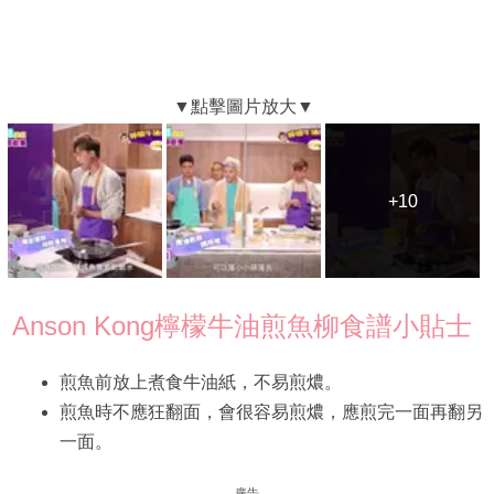
+10
+10
Anson Kong檸檬牛油煎魚柳食譜小貼士
煎魚前放上煮食牛油紙，不易煎燶。
煎魚時不應狂翻面，會很容易煎燶，應煎完一面再翻另
一面。
廣告