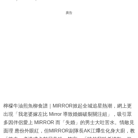
廣告
檸檬牛油煎魚柳食譜｜MIRROR掀起全城追星熱潮，網上更
出現「我老婆嫁左比 Mirror 導致婚姻破裂關注組」，吸引眾
多因伴侶愛上 MIRROR 而「失婚」的男士大吐苦水。情敵見
面理 應份外眼紅，但MIRROR副隊長AK江𤒹生化身大廚，教