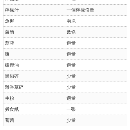
檸檬汁
一個檸檬份量
魚柳
兩塊
蘆筍
數條
蒜蓉
適量
鹽
適量
橄欖油
適量
黑椒碎
少量
雜香草碎
少量
生粉
適量
煮食紙
一張
蕃茜
少量