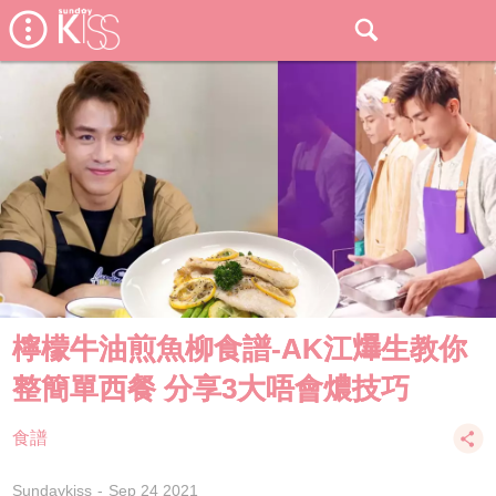
檸檬牛油煎魚柳食譜-AK江𤒹生教你
整簡單西餐 分享3大唔會燶技巧
食譜
Sundaykiss
Sep 24 2021