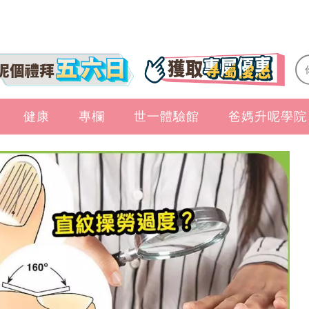
健康
專欄
世一體驗館
爸媽升呢學院