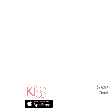
新傳媒
《Sund