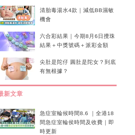
清胎毒湯水4款｜減低BB濕敏
機會
六合彩結果｜今期8月6日攪珠
結果＋中獎號碼＋派彩金額
尖肚是陀仔 圓肚是陀女？到底
有無根據？
最新文章
急症室輪候時間8.6 ｜全港18
間急症室輪侯時間及收費｜即
時更新