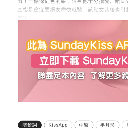
出了一條深紅色的線，這令他十分擔憂。網民
直指是癌症要網友盡快就醫。該貼文其後也引
簡單！
關鍵詞
KissApp
中醫
半月形