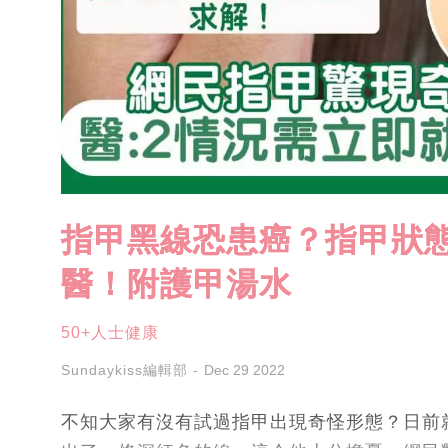
指甲黑線恐患癌？指甲狀
醫！附護甲湯水
50+人士健康
Sundaykiss編輯部
Dec 29 2022
不知大家有沒有試過指甲出現奇怪形態？日前