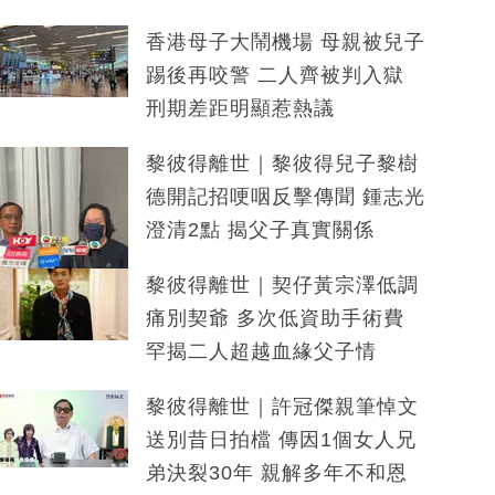
香港母子大鬧機場 母親被兒子
踢後再咬警 二人齊被判入獄
刑期差距明顯惹熱議
黎彼得離世｜黎彼得兒子黎樹
德開記招哽咽反擊傳聞 鍾志光
澄清2點 揭父子真實關係
黎彼得離世｜契仔黃宗澤低調
痛別契爺 多次低資助手術費
罕揭二人超越血緣父子情
黎彼得離世｜許冠傑親筆悼文
送別昔日拍檔 傳因1個女人兄
弟決裂30年 親解多年不和恩