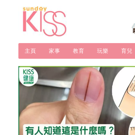
主頁
家事
教育
玩樂
育兒