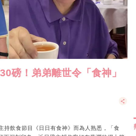
130磅！弟弟離世令「食神」
）憑主持飲食節目《日日有食神》而為人熟悉，「食