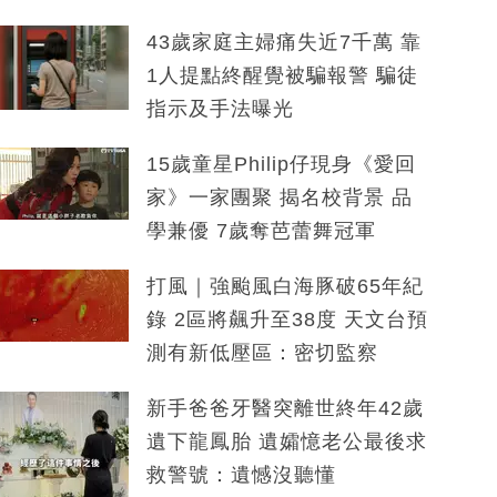
43歲家庭主婦痛失近7千萬 靠
1人提點終醒覺被騙報警 騙徒
指示及手法曝光
15歲童星Philip仔現身《愛回
家》一家團聚 揭名校背景 品
學兼優 7歲奪芭蕾舞冠軍
打風｜強颱風白海豚破65年紀
錄 2區將飆升至38度 天文台預
測有新低壓區：密切監察
新手爸爸牙醫突離世終年42歲
遺下龍鳳胎 遺孀憶老公最後求
救警號：遺憾沒聽懂