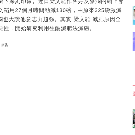
留下深刻印象。近日梁文韜作客好友蔡瀾的網上節
用27個月時間勁減130磅，由原來325磅激減
瀾也大讚他意志力超強。其實 梁文韜 減肥原因全
要性，開始研究利用生酮減肥法減磅。
廣告