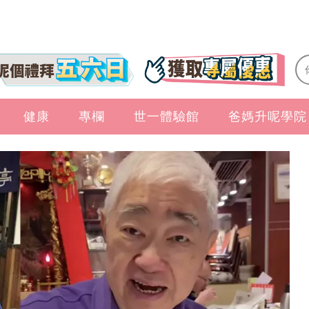
健康
專欄
世一體驗館
爸媽升呢學院