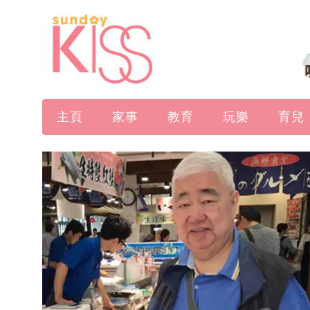
主頁
家事
教育
玩樂
育兒