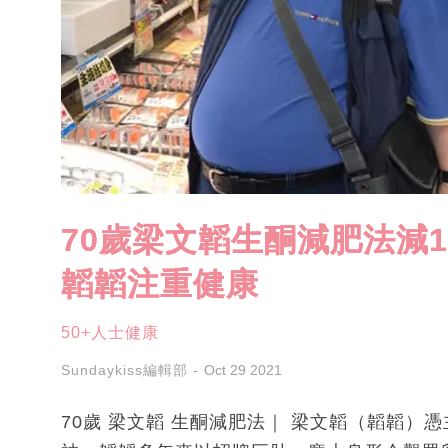
70歲梁文韜生酮減肥法減
韜韜注重健康
50+人士健康
Sundaykiss編輯部
Oct 29 2021
70歲 梁文韜 生酮減肥法｜ 梁文韜（韜韜