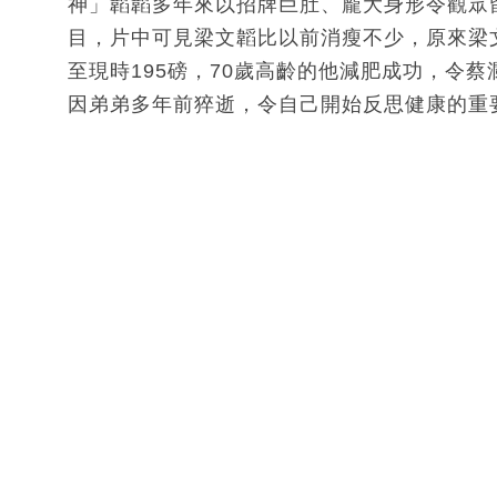
神」韜韜多年來以招牌巨肚、龐大身形令觀眾
目，片中可見梁文韜比以前消瘦不少，原來梁文韜
至現時195磅，70歲高齡的他減肥成功，令蔡
因弟弟多年前猝逝，令自己開始反思健康的重