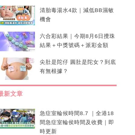
清胎毒湯水4款｜減低BB濕敏
機會
六合彩結果｜今期8月6日攪珠
結果＋中獎號碼＋派彩金額
尖肚是陀仔 圓肚是陀女？到底
有無根據？
最新文章
急症室輪候時間8.7 ｜全港18
間急症室輪侯時間及收費｜即
時更新