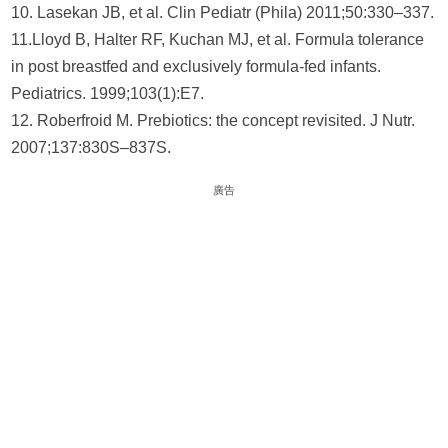
10. Lasekan JB, et al. Clin Pediatr (Phila) 2011;50:330–337.
11.Lloyd B, Halter RF, Kuchan MJ, et al. Formula tolerance
in post breastfed and exclusively formula-fed infants.
Pediatrics. 1999;103(1):E7.
12. Roberfroid M. Prebiotics: the concept revisited. J Nutr.
2007;137:830S–837S.
廣告