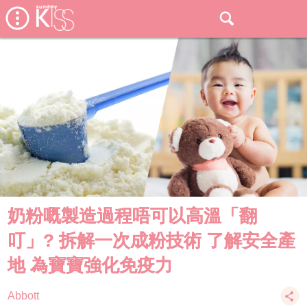
奶粉嘅製造過程唔可以高溫「翻
叮」? 拆解一次成粉技術 了解安全產
地 為寶寶強化免疫力
Abbott