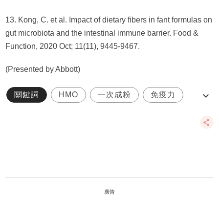
13. Kong, C. et al. Impact of dietary fibers in fant formulas on
gut microbiota and the intestinal immune barrier. Food &
Function, 2020 Oct; 11(11), 9445-9467.
(Presented by Abbott)
關鍵詞
HMO
一次成粉
免疫力
免疫營養
廣告