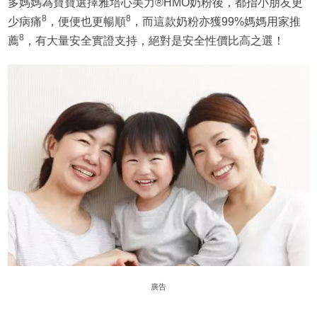
多媽媽為寶寶選擇雅培心美力®HMO奶粉後，都指小朋友更
8
8
少病痛
，便便也更暢順
，而這款奶粉亦獲99%媽媽用家推
8
薦
，有大量安全實證支持，絕對是安全性價比高之選！
廣告