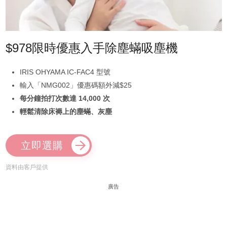
$978限時優惠入手除塵蟎吸塵機
IRIS OHYAMA IC-FAC4 型號
輸入「NMG002」優惠碼額外減$25
每分鐘拍打次數達 14,000 次
輕鬆清除床褥上的塵蟎、灰塵
立即選購
資料由客戶提供
廣告