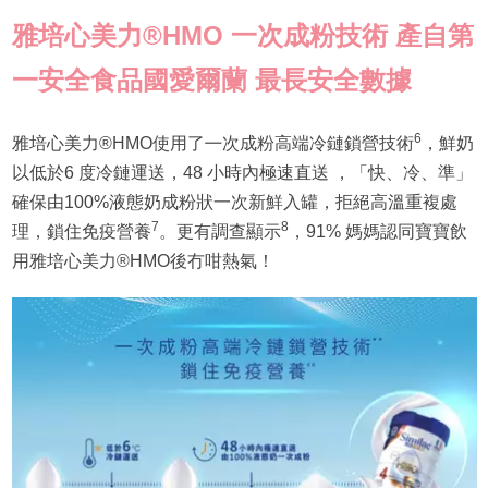
雅培心美力
®HMO
一次成粉技術 產自第
一安全食品國愛爾蘭 最長安全數據
6
雅培心美力®HMO使用了㇐次成粉高端冷鏈鎖營技術
，鮮奶
以低於6 度冷鏈運送，48 小時內極速直送 ，「快、冷、準」
確保由100%液態奶成粉狀一次新鮮入罐，拒絕高溫重複處
7
8
理，鎖住免疫營養
。更有調查顯示
，91% 媽媽認同寶寶飲
用雅培心美力®️HMO後冇咁熱氣！