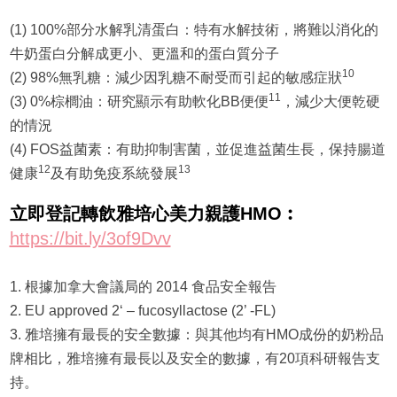
(1) 100%部分水解乳清蛋白：特有水解技術，將難以消化的
牛奶蛋白分解成更小、更溫和的蛋白質分子
10
(2) 98%無乳糖：減少因乳糖不耐受而引起的敏感症狀
11
(3) 0%棕櫚油：研究顯示有助軟化BB便便
，減少大便乾硬
的情況
(4) FOS益菌素：有助抑制害菌，並促進益菌生長，保持腸道
12
13
健康
及有助免疫系統發展
立即登記轉飲雅培心美力親護HMO︰
https://bit.ly/3of9Dvv
1. 根據加拿大會議局的 2014 食品安全報告
2. EU approved 2‘ – fucosyllactose (2’ -FL)
3. 雅培擁有最長的安全數據：與其他均有HMO成份的奶粉品
牌相比，雅培擁有最長以及安全的數據，有20項科研報告支
持。