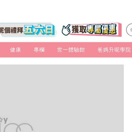
健康
專欄
世一體驗館
爸媽升呢學院