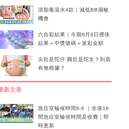
清胎毒湯水4款｜減低BB濕敏
機會
六合彩結果｜今期8月6日攪珠
結果＋中獎號碼＋派彩金額
尖肚是陀仔 圓肚是陀女？到底
有無根據？
最新文章
急症室輪候時間8.6 ｜全港18
間急症室輪侯時間及收費｜即
時更新