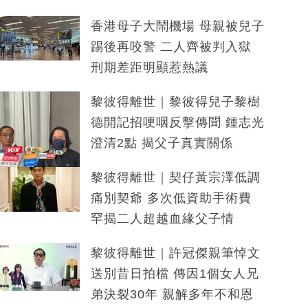
香港母子大鬧機場 母親被兒子
踢後再咬警 二人齊被判入獄
刑期差距明顯惹熱議
黎彼得離世｜黎彼得兒子黎樹
德開記招哽咽反擊傳聞 鍾志光
澄清2點 揭父子真實關係
黎彼得離世｜契仔黃宗澤低調
痛別契爺 多次低資助手術費
罕揭二人超越血緣父子情
黎彼得離世｜許冠傑親筆悼文
送別昔日拍檔 傳因1個女人兄
弟決裂30年 親解多年不和恩