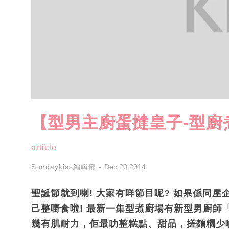
【型男主廚蛋撻皇子-型廚
article
Sundaykiss編輯部
Dec 20 2014
聖誕節就到喇! 大家有咩節目呢? 如果係同屋
己整嘢食啦! 最新一集型煮廚場有新型男廚師
幾有肌耐力，佢最叻整糕點、甜品，搓麵糰少