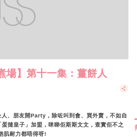
煮場】第十一集：薑餅人
企人、朋友開Party，除咗叫到會、買外賣，不如自
「蛋撻皇子」加盟，咪睇佢斯斯文文，查實佢不之
啲肌耐力都唔得呀!