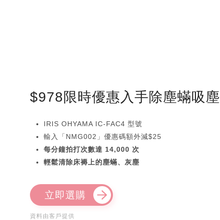
$978限時優惠入手除塵蟎吸
IRIS OHYAMA IC-FAC4 型號
輸入「NMG002」優惠碼額外減$25
每分鐘拍打次數達 14,000 次
輕鬆清除床褥上的塵蟎、灰塵
立即選購
資料由客戶提供