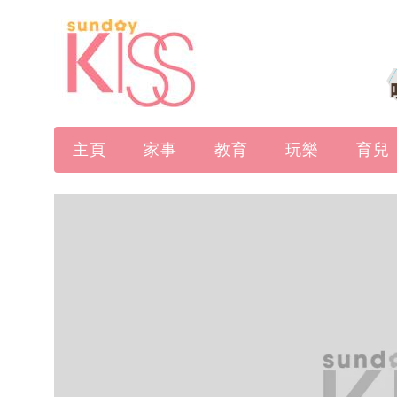
主頁
家事
教育
玩樂
育兒