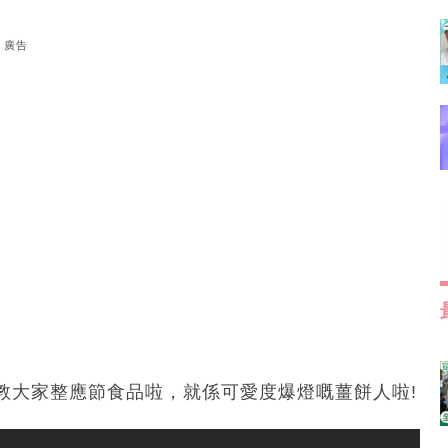
廣告
教大家整應節食品啦，就係可愛度爆燈嘅薑餅人啦!