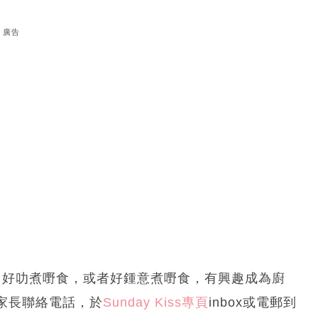
廣告
，好叻煮嘢食，或者好鍾意煮嘢食，有興趣成為廚
家長聯絡電話，於
Sunday Kiss專頁
inbox或電郵到