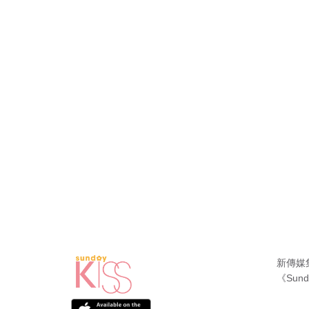
新傳媒
《Sund