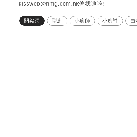
kissweb@nmg.com.hk俾我哋啦!
關鍵詞
型廚
小廚師
小廚神
曲