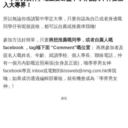
入大專界！
所以無論你係讀緊中學定大專，只要你認為自己或者身邊嘅
同學仔有呢個資格，都可以自薦或推薦俾我哋!
參加方法好簡單，只要
將想推薦嘅同學，或者自薦人嘅
facebook ，tag喺下面 “Comment”嘅位置
； 再將參加者及
提名人嘅姓名、年齡、就讀學校、個人專長、聯絡電話，仲
有一個月內影嘅近照兩張(全身及正面)，喺學界男女神
facebook專頁 inbox或電郵到kissweb@nmg.com.hk俾我
哋；如果成功通過編輯部審核，就有機會成為「學界男女
神」!
廣告