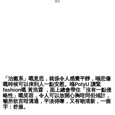
廣告
「治癒系」嘅意思，就係令人感覺平靜，喺悲傷
嘅時候可以俾到人一點安慰。喺PolyU 讀緊
fashion嘅 黃浩霖 ，面上總會帶住「沒有一點侵
略性」嘅笑容，令人可以放開心胸咁同佢傾計，
暢所欲言咁溝通，平淡得嚟，又有啲清新，一個
字：舒服。