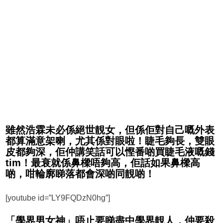
雖然浩霖未必係絕世靚女，但係佢對自己嘅外表
都算滿意架喇，尤其係對眼啦！睫毛夠長，雙眼
皮都夠深，佢仲講笑話可以慳番啲買睫毛液嘅錢
tim！最衰就係鼻樑唔夠高，佢話如果鼻樑高
啲，咁輪廓睇落都會深啲同靚啲！
[youtube id=”LY9FQDzN0hg”]
「學界男女神」唔止要睇盡中學界靚人，仲要殺