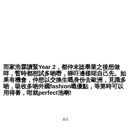
而家浩霖讀緊Year 2，都仲未諗畢業之後想做
咩，暫時都想試多啲嘢，睇吓邊樣啱自己先。如
果有機會，仲想以交換生嘅身份去歐洲，見識多
啲，吸收多啲外國fashion嘅優點，等第時可以
用得番，咁就perfect池喇!
廣告