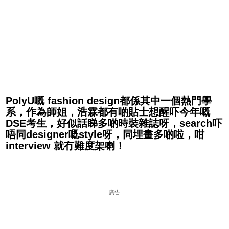
PolyU嘅 fashion design都係其中一個熱門學
系，作為師姐，浩霖都有啲貼士想醒吓今年嘅
DSE考生，好似話睇多啲時裝雜誌呀，search吓
唔同designer嘅style呀，同埋畫多啲啦，咁
interview 就冇難度架喇！
廣告