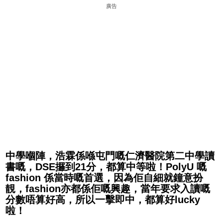
廣告
中學嗰陣，浩霖係喺屯門嘅仁濟醫院第二中學讀
書嘅，DSE攞到21分，都算中等啦！PolyU 嘅
fashion 係當時嘅首選，因為佢自細就鐘意扮
靚，fashion亦都係佢嘅興趣，當年要求入讀嘅
分數唔算好高，所以一擊即中，都算好lucky
啦！