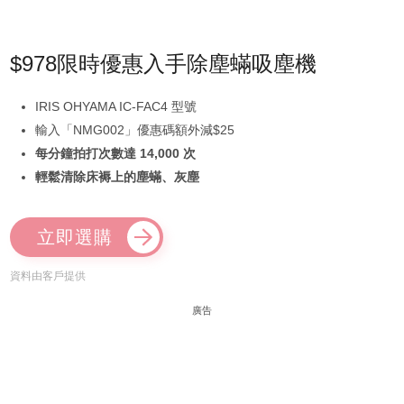
$978限時優惠入手除塵蟎吸塵機
IRIS OHYAMA IC-FAC4 型號
輸入「NMG002」優惠碼額外減$25
每分鐘拍打次數達 14,000 次
輕鬆清除床褥上的塵蟎、灰塵
立即選購
資料由客戶提供
廣告