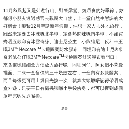
11月秋風起又是郊遊行山、野餐露營、燒嘢食的好季節，亦
都係小朋友透過感官去親親大自然，上一堂自然生態課的大
好機會！嚟緊12月聖誕新年假期，仲想一家人去外地旅行，
雖然未定要去冰凍嘅北半球，定係熱辣辣嘅南半球，不如買
齊哂五款印有冰雪奇緣、迪士尼公主、小熊維尼、反斗車王
TM
嘅3M™Nexcare
卡通圖案防水膠布；同埋印有迪士尼®米
TM
奇老鼠公仔嘅3M™Nexcare
卡通圖案舒適膠布看門口！一
來貪佢哋細細盒方便放入旅行喼，同埋阿仔、阿女個小背囊
裡面。二來一盒售價約三十幾蚊左右，一盒內有多款圖案，
而且每張更可用上幾日先換一次，就算大頭蝦唔記得帶哂成
盒外遊，只要平日有攝幾張喺小手袋傍身，都可以捱到成個
旅程完咗先返嚟換。
廣告