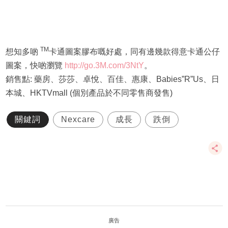
TM
想知多啲
卡通圖案膠布嘅好處，同有邊幾款得意卡通公仔
圖案，快啲瀏覽
http://go.3M.com/3NtY
。
銷售點: 藥房、莎莎、卓悅、百佳、惠康、Babies”R”Us、日
本城、HKTVmall (個別產品於不同零售商發售)
關鍵詞
Nexcare
成長
跌倒
廣告