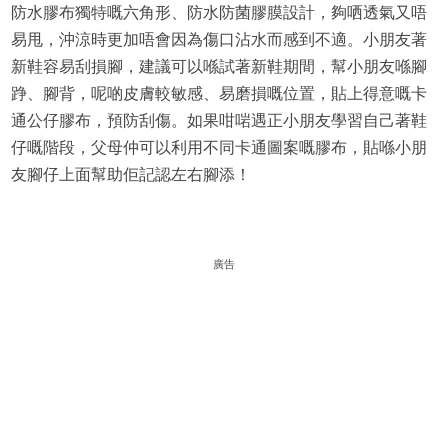
防水膠布獨特嘅六角形、防水防菌膠膜設計，夠哂透氣又唔
易甩，沖涼時更加唔會因為傷口沾水而感到不適。小朋友著
新鞋容易刮損腳，建議可以喺試著新鞋期間，幫小朋友喺腳
踭、腳背，呢啲皮膚較敏感、易磨損嘅位置，貼上得意嘅卡
通公仔膠布，預防刮傷。如果咁啱遇正小朋友學習自己著鞋
仔嘅階段，父母仲可以利用不同卡通圖案嘅膠布，貼喺小朋
友腳仔上面幫助佢記認左右腳添！
廣告