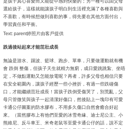
是孩子真心喜愛而又能從中感到快樂的；另一種可以由父母
選給孩子，這樣就能讓孩子明白到生活裡充滿了各種喜歡與
不喜歡，有時候想做到喜歡的事，得先要在其他方面付出，
學習責任和平衝。
Text: parent婷照片由客戶提供
跌過後站起來才能茁壯成長
無論是游水、踢波、籃球、跑步、單車，只要做運動就有機
會 跌倒 整傷，但孩子天生就精力無窮，成日愛跳跳紮、坐唔
定，不做點運動又怎能放電呢？再者，許多父母也相信只要
在安全範圍內，讓孩子經歷一些小挫折，有過一些跌碰傷
口，才能繼續茁壯成長！當孩子跌倒受傷哭了，別荒亂，父
母只管微笑與孩子一起清潔好傷口，然後貼上一塊印有可愛
卡通公仔圖案的防水膠布，不用多久傷口自然會癒合好起
來。（當然膠布上有他們至愛的冰雪奇緣、迪士尼公主、小
熊維尼、反斗車王、米奇老鼠等至愛卡通公仔的話，說不定