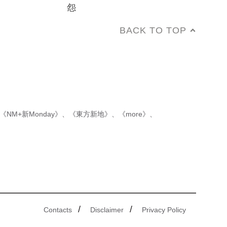
怨
BACK TO TOP
《NM+新Monday》
、
《東方新地》
、
《more》
、
/
/
Contacts
Disclaimer
Privacy Policy