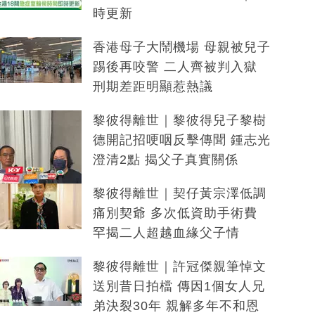
時更新
香港母子大鬧機場 母親被兒子
踢後再咬警 二人齊被判入獄
刑期差距明顯惹熱議
黎彼得離世｜黎彼得兒子黎樹
德開記招哽咽反擊傳聞 鍾志光
澄清2點 揭父子真實關係
黎彼得離世｜契仔黃宗澤低調
痛別契爺 多次低資助手術費
罕揭二人超越血緣父子情
黎彼得離世｜許冠傑親筆悼文
送別昔日拍檔 傳因1個女人兄
弟決裂30年 親解多年不和恩