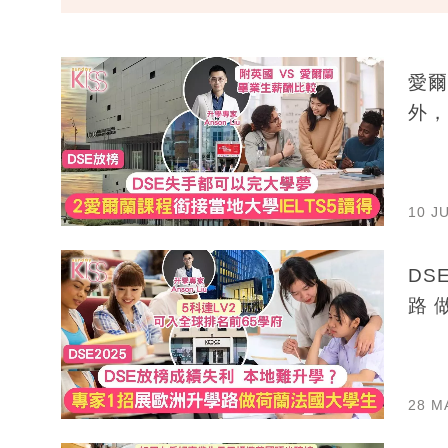
愛爾
外，
10 J
DS
路 
28 M