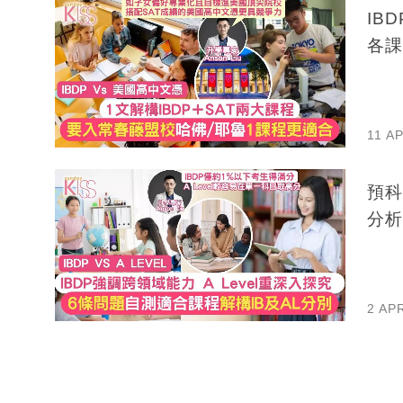
IB
各課
11 A
預科
分析
2 AP