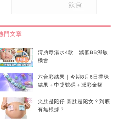
熱門文章
清胎毒湯水4款｜減低BB濕敏
機會
六合彩結果｜今期8月6日攪珠
結果＋中獎號碼＋派彩金額
尖肚是陀仔 圓肚是陀女？到底
有無根據？