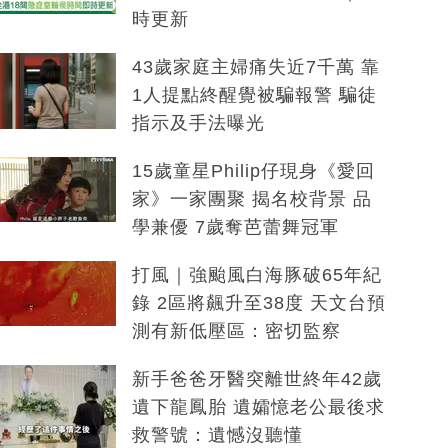
時更新
43歲家庭主婦痛失近7千萬 靠
1人提點終醒覺被騙報警 騙徒
指示及手法曝光
15歲童星Philip仔現身《愛回
家》一家團聚 揭名校背景 品
學兼優 7歲奪芭蕾舞冠軍
打風｜強颱風白海豚破65年紀
錄 2區將飆升至38度 天文台預
測有新低壓區：密切監察
新手爸爸牙醫突離世終年42歲
遺下龍鳳胎 遺孀憶老公最後求
救警號：遺憾沒聽懂