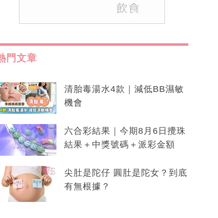
熱門文章
清胎毒湯水4款｜減低BB濕敏
機會
六合彩結果｜今期8月6日攪珠
結果＋中獎號碼＋派彩金額
尖肚是陀仔 圓肚是陀女？到底
有無根據？