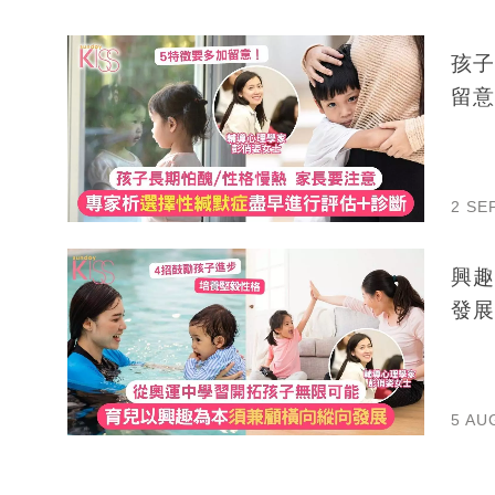
孩子
留意
2 SE
興趣
發展
5 AU