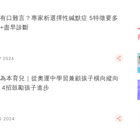
有口難言？專家析選擇性緘默症 5特徵要多
+盡早診斷
P 2024
為本育兒｜從奧運中學習兼顧孩子橫向縱向
 4招鼓勵孩子進步
G 2024