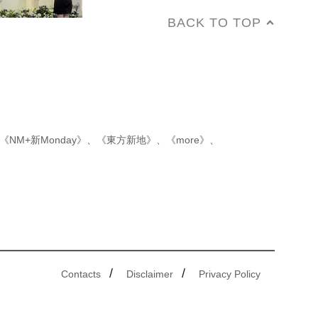
BACK TO TOP
《NM+新Monday》
、
《東方新地》
、
《more》
、
/
/
Contacts
Disclaimer
Privacy Policy