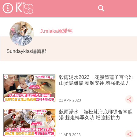
J.miaka寵愛宅
Sundaykiss編輯部
穀雨湯水2023｜花膠筒蓮子百合淮
山煲烏雞湯 養顏安神 增強抵抗力
21 APR 2023
穀雨湯水｜姬松茸海底椰煲合掌瓜
湯 趕走轉季久咳 增強抵抗力
11 APR 2023