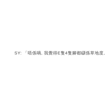
SY: 「唔係喎, 我覺得E隻4隻腳都瞓係草地度,