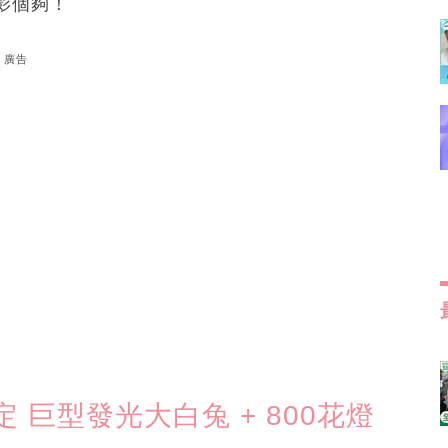
影個夠！
廣告
巨型發光大白兔 + 800花燈