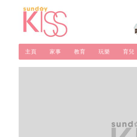
主頁
家事
教育
玩樂
育兒