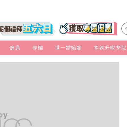
健康
專欄
世一體驗館
爸媽升呢學院