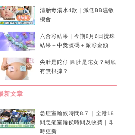
清胎毒湯水4款｜減低BB濕敏
機會
六合彩結果｜今期8月6日攪珠
結果＋中獎號碼＋派彩金額
尖肚是陀仔 圓肚是陀女？到底
有無根據？
最新文章
急症室輪候時間8.7 ｜全港18
間急症室輪侯時間及收費｜即
時更新