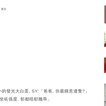
廣告
的發光大白蛋, SY:「爸爸, 你最鍾意邊隻?」
 坐咗係度, 郁都唔郁幾乖」