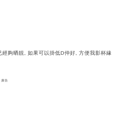
經夠晒靚, 如果可以掛低D仲好, 方便我影杯緣
廣告