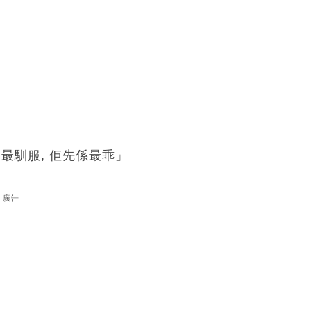
 最馴服, 佢先係最乖」
廣告