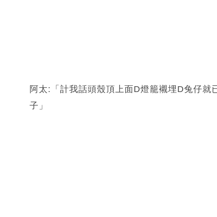
阿太:「計我話頭殼頂上面D燈籠襯埋D兔仔就已
子」