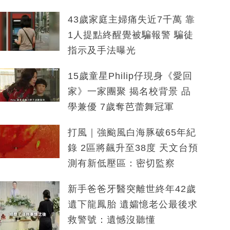
43歲家庭主婦痛失近7千萬 靠
1人提點終醒覺被騙報警 騙徒
指示及手法曝光
15歲童星Philip仔現身《愛回
家》一家團聚 揭名校背景 品
學兼優 7歲奪芭蕾舞冠軍
打風｜強颱風白海豚破65年紀
錄 2區將飆升至38度 天文台預
測有新低壓區：密切監察
新手爸爸牙醫突離世終年42歲
遺下龍鳳胎 遺孀憶老公最後求
救警號：遺憾沒聽懂