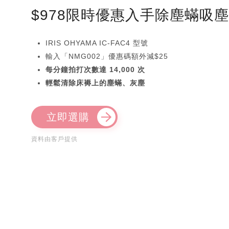
$978限時優惠入手除塵蟎吸
IRIS OHYAMA IC-FAC4 型號
輸入「NMG002」優惠碼額外減$25
每分鐘拍打次數達 14,000 次
輕鬆清除床褥上的塵蟎、灰塵
立即選購
資料由客戶提供