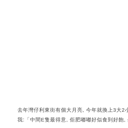
去年灣仔利東街有個大月亮, 今年就換上3大2小
我:「中間E隻最得意, 佢肥嘟嘟好似食到好飽,