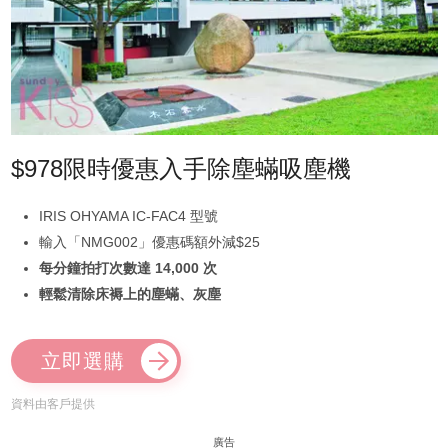
$978限時優惠入手除塵蟎吸塵機
IRIS OHYAMA IC-FAC4 型號
輸入「NMG002」優惠碼額外減$25
每分鐘拍打次數達 14,000 次
輕鬆清除床褥上的塵蟎、灰塵
立即選購
資料由客戶提供
廣告