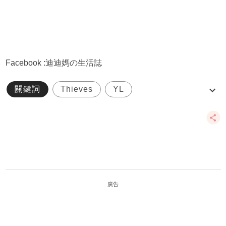
Facebook :迪迪媽の生活誌
關鍵詞
Thieves
YL
Young Living
天然
廣告