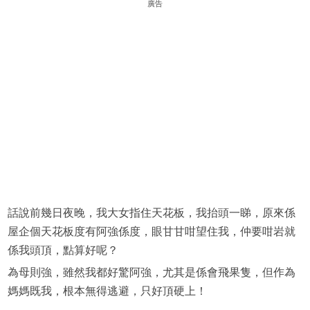
廣告
話說前幾日夜晚，我大女指住天花板，我抬頭一睇，原來係
屋企個天花板度有阿強係度，眼甘甘咁望住我，仲要咁岩就
係我頭頂，點算好呢？
為母則強，雖然我都好驚阿強，尤其是係會飛果隻，但作為
媽媽既我，根本無得逃避，只好頂硬上！