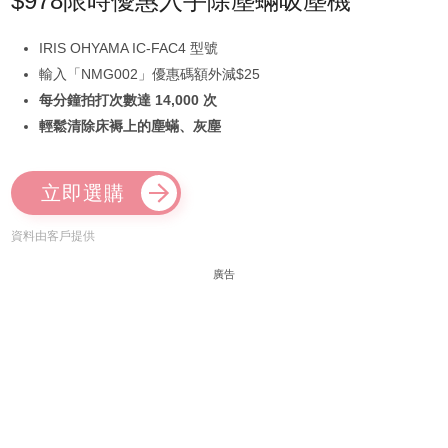
$978限時優惠入手除塵蟎吸塵機
IRIS OHYAMA IC-FAC4 型號
輸入「NMG002」優惠碼額外減$25
每分鐘拍打次數達 14,000 次
輕鬆清除床褥上的塵蟎、灰塵
立即選購
資料由客戶提供
廣告