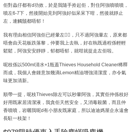
佢對蟲仔都有d功效，於是我隨手拎起佢，對住阿強噴噴噴，
噴左6-7下，然後開始見到阿強好似呆呆下咁，然後就靜止
左，連觸鬚都唔郁！
我有理由相信阿強佢已經暈左👍🏻，只不過阿強暈左，原來都
唔會由天花板跌落黎，仲要我上去執，好在執既過程係輕輕
鬆鬆，阿強安安靜靜，郁都唔郁，就咁就捉走左佢啦。
呢枝係以500ml清水+1瓶蓋Thieves Household Cleaner稀釋
而成，我個人會鍾意加幾滴Lemon精油增強清潔度，亦令氣
味更加清新。
順帶一提，呢枝Thieves除左可以秒暈阿強，其實佢仲係枝好
好用既家居清潔液，我貪佢天然安全，又消毒殺菌，而且仲
香噴噴，岩曬我呢d有小朋友既家庭，所以迪迪媽屋企永遠會
長駐一枝架！