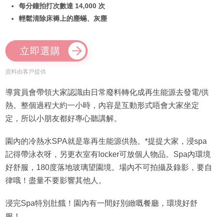
每分鐘拍打次數達 14,000 次
輕鬆清除床褥上的塵蟎、灰塵
立即選購
資料由客戶提供
導賞員會帶領大家認識由日常廢料轉化成再生能源去發電/供
熱。整個過程大約一小時，內容是互動形式唔會大家坐定
定，所以小朋友都好專心聽講解。
園內的冷熱水SPA就是靠再生能源供熱。*提提大家，浸spa
記得帶泳衣呀，另更衣室有locker可放個人物品。Spa內環境
好舒服，180度落地玻璃望園境。場內不可拍攝及錄影，要自
律哦！盡量不要影響其他人。
浸完Spa特別肚餓！園內有一間好別緻嘅餐廳，環境好舒
服！