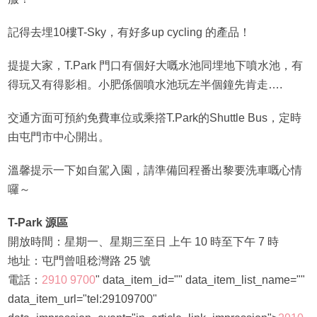
記得去埋10樓T-Sky，有好多up cycling 的產品！
提提大家，T.Park 門口有個好大嘅水池同埋地下噴水池，有
得玩又有得影相。小肥係個噴水池玩左半個鐘先肯走….
交通方面可預約免費車位或乘撘T.Park的Shuttle Bus，定時
由屯門市中心開出。
溫馨提示一下如自駕入園，請準備回程番出黎要洗車嘅心情
囉～
T-Park 源區
開放時間：星期一、星期三至日 上午 10 時至下午 7 時
地址：屯門曾咀稔灣路 25 號
電話：
2910 9700
" data_item_id="" data_item_list_name=""
data_item_url="tel:29109700"