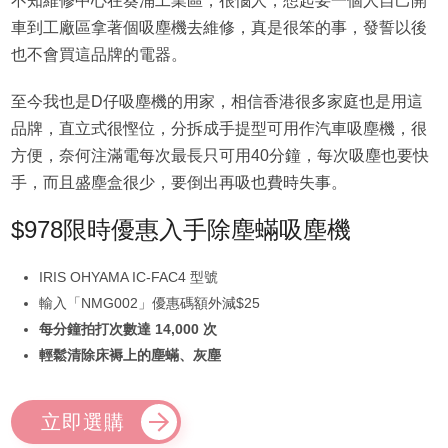
不知維修中心在葵涌工業區，很惱人，想起要一個人自己開
車到工廠區拿著個吸塵機去維修，真是很笨的事，發誓以後
也不會買這品牌的電器。
至今我也是D仔吸塵機的用家，相信香港很多家庭也是用這
品牌，直立式很慳位，分拆成手提型可用作汽車吸塵機，很
方便，奈何注滿電每次最長只可用40分鐘，每次吸塵也要快
手，而且盛塵盒很少，要倒出再吸也費時失事。
$978限時優惠入手除塵蟎吸塵機
IRIS OHYAMA IC-FAC4 型號
輸入「NMG002」優惠碼額外減$25
每分鐘拍打次數達 14,000 次
輕鬆清除床褥上的塵蟎、灰塵
立即選購