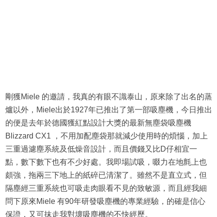
剛獲Miele 的邀請，我真的有眼不識泰山，原來除了出名的蒸
爐以外，Miele出於1927年已推出了第一部吸塵機，今日推出
的便是去年於德國獲紅點設計大獎的最新無塵袋吸塵機
Blizzard CX1 ，不用加配塵袋那就減少使用時的煩惱，加上
三重過濾塵系統及低燥音設計，而且價錢又比D仔相宜一
點，數下數下也有不少好處。我即場試吸，啜力在地氈上也
頗強，拖兩三下地上的紙碎已清潔了。雖然不是直立式，但
隔塵經三重系統也可吸走肉眼看不見的致敏源，而且經我細
問下原來Miele 有90年研發吸塵機的專業經驗，的確是信心
保證，又可抹走我對壞吸塵機的不快經歷。