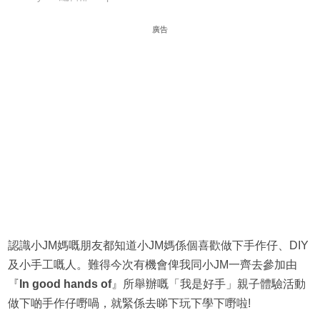
廣告
認識小JM媽嘅朋友都知道小JM媽係個喜歡做下手作仔、DIY
及小手工嘅人。難得今次有機會俾我同小JM一齊去參加由
『
In good hands of
』所舉辦嘅「我是好手」親子體驗活動
做下啲手作仔嘢喎，就緊係去睇下玩下學下嘢啦!