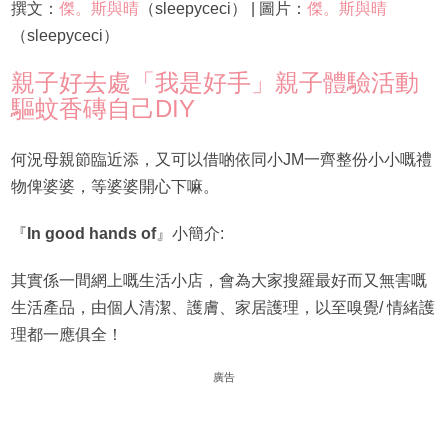
撰文：
傑。斯與晴
（sleepyceci） | 圖片：
傑。斯與晴
（sleepyceci）
親子好去處「我是好手」親子體驗活動
驅蚊香磚自己DIY
何況母親節臨近添，又可以借啲依同小JM一齊整份小小嘅禮
物俾婆婆，等婆婆開心下嘛。
『
In good hands of
』小簡介:
其實係一間網上嘅生活小店，會為大家搜羅最好而又無害嘅
生活產品，由個人清潔、護膚、家居護理，以至嗅覺/ 情緒護
理都一應俱全！
廣告