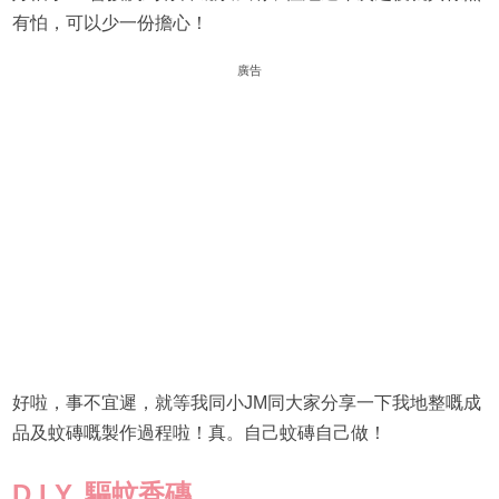
有怕，可以少一份擔心！
廣告
好啦，事不宜遲，就等我同小JM同大家分享一下我地整嘅成
品及蚊磚嘅製作過程啦！真。自己蚊磚自己做！
D.I.Y. 驅蚊香磚