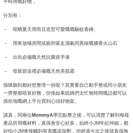
平時用嘅好物，
分別有：
－ 啱晒夏天用而且造型可愛嘅嘅驅蚊香磚、
－ 用來放喺房間或廁所吸走濕氣同異味嘅擴香火山石
－ 出街必備嘅天然抗菌搓手液
－ 母親節送禮必備嘅天然美肌霜
係咪聽到都好想整埋一份呢？其實要自己動手整或同小朋友
一齊整都唔算好難，但係如果靚媽們太忙無時間嘅話都可以
係佢地嘅網上平台買到心頭好物架。
講真，同兩位
MommyA
學完點整之後，可以清楚了解到每樣
產品所用嘅材料，真係會安心好多，始終小JM年紀仲細，都
好怕小JM會接觸到有害嘅添加劑，但經過今次之後就真係無