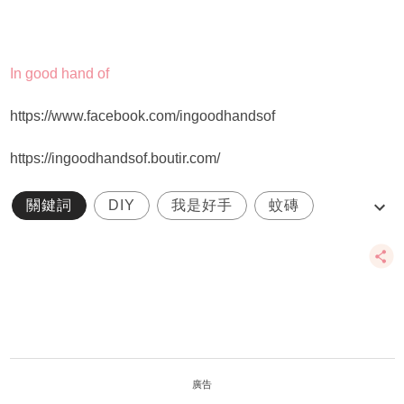
In good hand of
https://www.facebook.com/ingoodhandsof
https://ingoodhandsof.boutir.com/
關鍵詞
DIY
我是好手
蚊磚
體驗活動
廣告