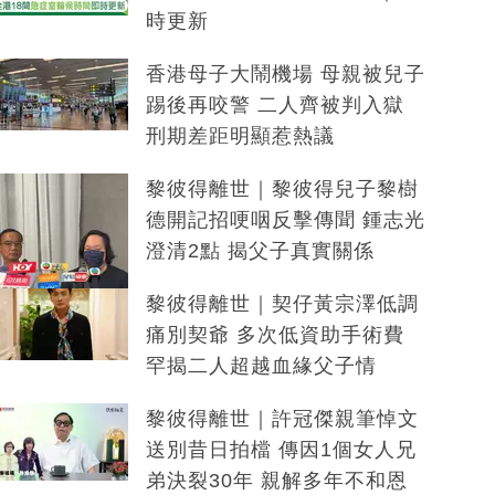
時更新
香港母子大鬧機場 母親被兒子
踢後再咬警 二人齊被判入獄
刑期差距明顯惹熱議
黎彼得離世｜黎彼得兒子黎樹
德開記招哽咽反擊傳聞 鍾志光
澄清2點 揭父子真實關係
黎彼得離世｜契仔黃宗澤低調
痛別契爺 多次低資助手術費
罕揭二人超越血緣父子情
黎彼得離世｜許冠傑親筆悼文
送別昔日拍檔 傳因1個女人兄
弟決裂30年 親解多年不和恩