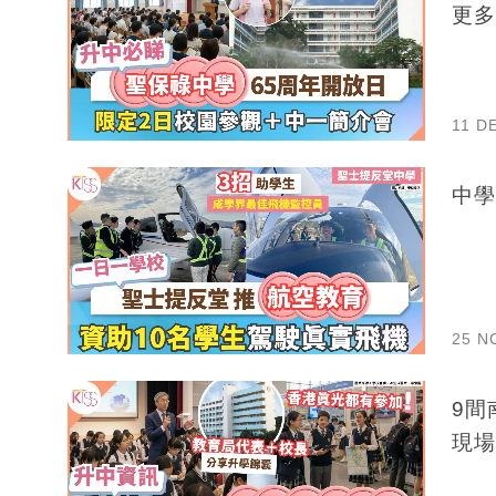
更多
11 D
中學
25 N
9間
現場