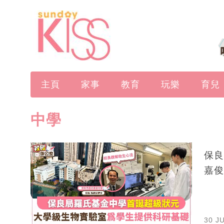
主頁
家事
教育
玩樂
育兒
中學
保良
嘉俊
30 J