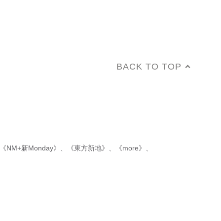
BACK TO TOP
《NM+新Monday》
、
《東方新地》
、
《more》
、