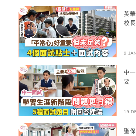
英華
校長
9 JA
中一
要
19 D
聖保