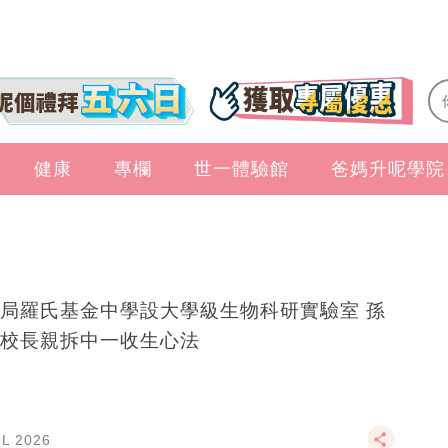
健康
專欄
世一體驗館
爸媽升呢學院
局羅氏基金中學設大學級生物科研實驗室 孫
校長親拆中一收生心法
UL 2026