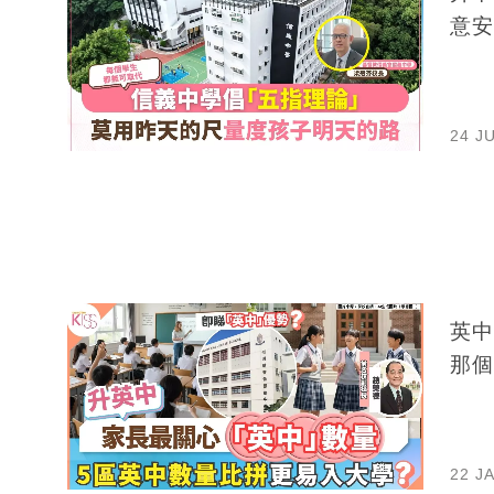
意安
24 J
英中
那個
22 J