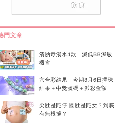
熱門文章
清胎毒湯水4款｜減低BB濕敏
機會
六合彩結果｜今期8月6日攪珠
結果＋中獎號碼＋派彩金額
尖肚是陀仔 圓肚是陀女？到底
有無根據？