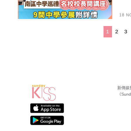
18 N
1
2
3
新傳媒
《Sund