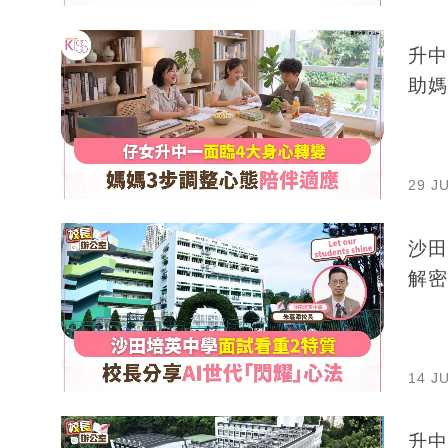
升中
助媽
29 J
沙田
解密
14 J
升中