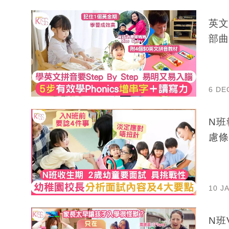
英文
部曲
6 DE
N班
慮條
10 J
N班