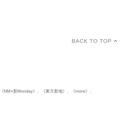
BACK TO TOP
《NM+新Monday》
、
《東方新地》
、
《more》
、