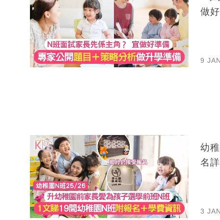
做好
9 JA
幼稚
名詳
3 JA