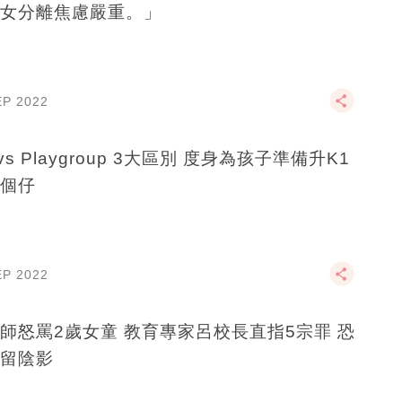
女分離焦慮嚴重。」
EP 2022
vs Playgroup 3大區別 度身為孩子準備升K1
個仔
EP 2022
師怒罵2歲女童 教育專家呂校長直指5宗罪 恐
留陰影