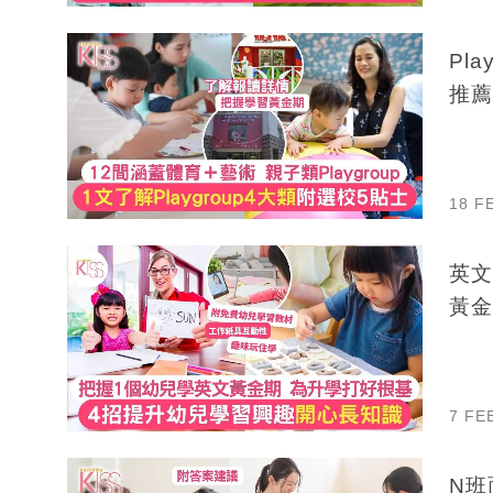
Pla
推薦
18 F
英文
黃金
7 FE
N班