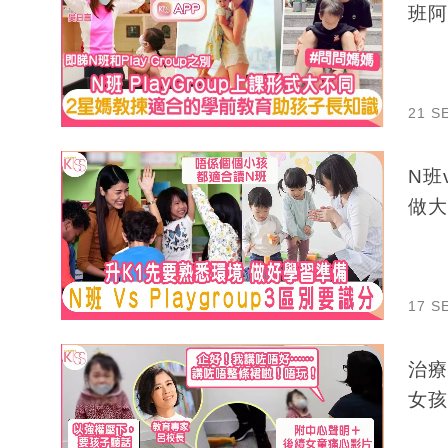
班阿
21 S
N班
做大
17 S
治療
女孩