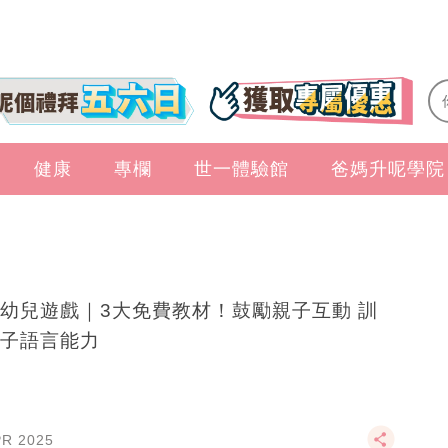
健康
專欄
世一體驗館
爸媽升呢學院
幼兒遊戲｜3大免費教材！鼓勵親子互動 訓
子語言能力
PR 2025