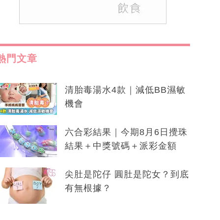
熱門文章
清胎毒湯水4款｜減低BB濕敏
機會
六合彩結果｜今期8月6日攪珠
結果＋中獎號碼＋派彩金額
尖肚是陀仔 圓肚是陀女？到底
有無根據？