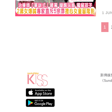
1 JU
1
新傳媒
《Sund