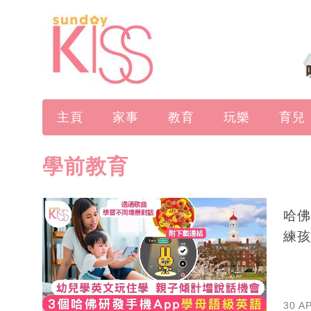
主頁
家事
教育
玩樂
育兒
學前教育
哈佛
練孩
30 A