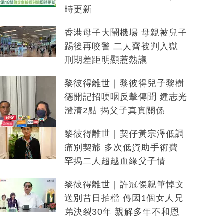
時更新
香港母子大鬧機場 母親被兒子
踢後再咬警 二人齊被判入獄
刑期差距明顯惹熱議
黎彼得離世｜黎彼得兒子黎樹
德開記招哽咽反擊傳聞 鍾志光
澄清2點 揭父子真實關係
黎彼得離世｜契仔黃宗澤低調
痛別契爺 多次低資助手術費
罕揭二人超越血緣父子情
黎彼得離世｜許冠傑親筆悼文
送別昔日拍檔 傳因1個女人兄
弟決裂30年 親解多年不和恩