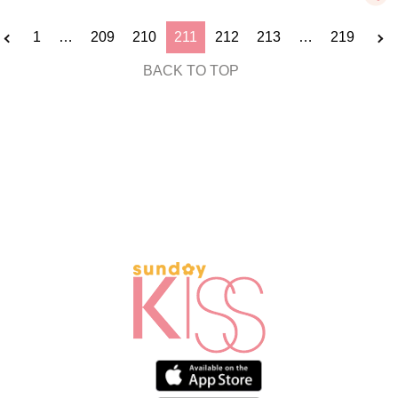
1
…
209
210
211
212
213
…
219
BACK TO TOP