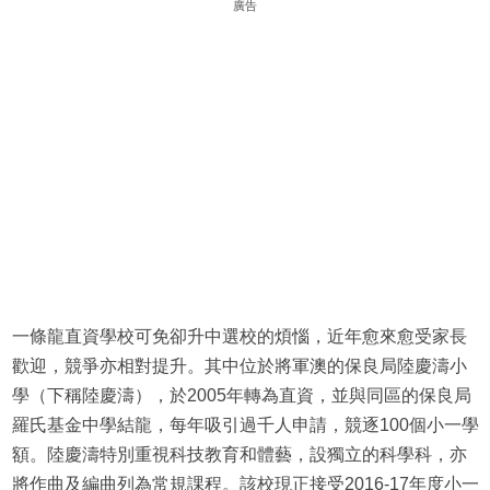
廣告
一條龍直資學校可免卻升中選校的煩惱，近年愈來愈受家長
歡迎，競爭亦相對提升。其中位於將軍澳的保良局陸慶濤小
學（下稱陸慶濤），於2005年轉為直資，並與同區的保良局
羅氏基金中學結龍，每年吸引過千人申請，競逐100個小一學
額。陸慶濤特別重視科技教育和體藝，設獨立的科學科，亦
將作曲及編曲列為常規課程。該校現正接受2016-17年度小一