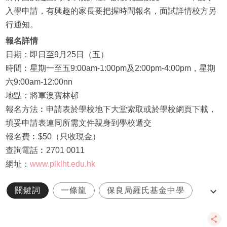
入學申請，有興趣的家長要把握時間報名，面試詳情校方另
行通知。
報名詳情
日期：即日至9月25日（五）
時間︰星期一至五9:00am-1:00pm及2:00pm-4:00pm，星期
六9:00am-12:00nn
地點：將軍澳寶林邨
報名方法︰申請表於學校地下大堂索取或於學校網頁下載，
填妥申請表連同所需文件親身到學校遞交
報名費︰$50（只收現金）
查詢電話︰2701 0011
網址：
www.plklht.edu.hk
關鍵詞
一條龍
保良局羅氏基金中學
保良局陸慶濤小學
直資