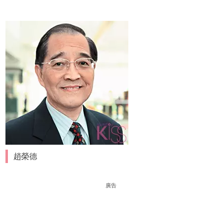
趙榮德
廣告