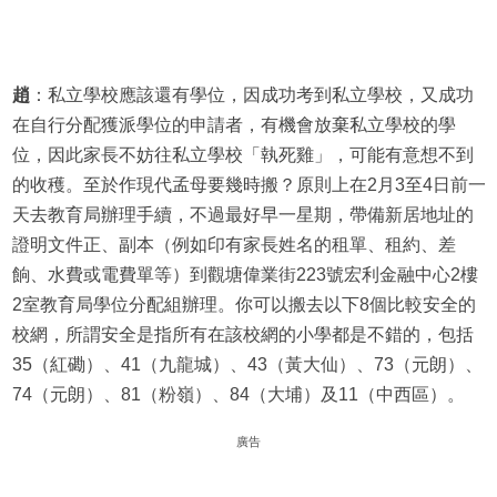
趙
：私立學校應該還有學位，因成功考到私立學校，又成功
在自行分配獲派學位的申請者，有機會放棄私立學校的學
位，因此家長不妨往私立學校「執死雞」，可能有意想不到
的收穫。至於作現代孟母要幾時搬？原則上在2月3至4日前一
天去教育局辦理手續，不過最好早一星期，帶備新居地址的
證明文件正、副本（例如印有家長姓名的租單、租約、差
餉、水費或電費單等）到觀塘偉業街223號宏利金融中心2樓
2室教育局學位分配組辦理。你可以搬去以下8個比較安全的
校網，所謂安全是指所有在該校網的小學都是不錯的，包括
35（紅磡）、41（九龍城）、43（黃大仙）、73（元朗）、
74（元朗）、81（粉嶺）、84（大埔）及11（中西區）。
廣告