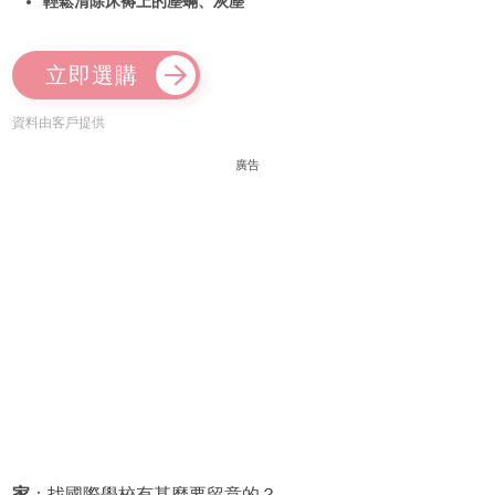
輕鬆清除床褥上的塵蟎、灰塵
立即選購
資料由客戶提供
廣告
家
：找國際學校有甚麼要留意的？