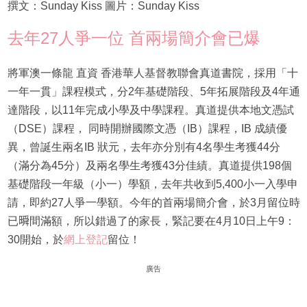
撰文：Sunday Kiss 圖片：Sunday Kiss
去年27人爭一位 首兩場簡介會已爆
將軍澳一條龍 直資 香港華人基督教聯會真道書院，採用「十
一年一貫」課程模式，分2年基礎階段、5年拓展階段及4年通
達階段，以11年完成小學及中學課程。真道提供本地文憑試
（DSE）課程， 同時開辦國際文憑（IB）課程，IB 成績優
異，曾誕生兩名IB 狀元，去年亦分別有4名學生考獲44分
（滿分為45分）及兩名學生考獲43分佳績。真道提供198個
基礎階段一年級（小一）學額，去年共收到5,400小一入學申
請，即約27人爭一學額。今年的首兩場簡介會，於3月留位時
已𣊬間滿額，所以錯過了的家長，緊記要在4月10日上午9：
30開始，於
網上登記
留位！
廣告