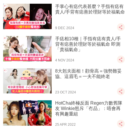
手掌心有痣代表甚麼？手指有痣有
貴人/手背有痣善於理財等於福氣命
9 DEC 2024
手痣相10種｜手指有痣有貴人/手
背有痣善於理財等於福氣命 即測
「貴福氣命」
4 NOV 2024
8大剋夫面相！顴骨高＝強勢難妥
協、這眉毛＝一夫不能終老
23 OCT 2024
HotCha終極反面 Regen力數舊隊
友 Winkie怒斥「冇品」：唔會再
有興趣重組
25 APR 2022