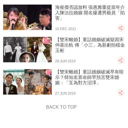
海俊傑否認放料 張惠雅重提當年介
入陳法拉婚姻 開名爆遭男藝員「陷
害」
10 DEC 2021
【雙宋離婚】童話婚姻破滅疑因宋
仲基出軌 傳「小三」為新劇拍檔金
玉彬
28 JUN 2019
【雙宋離婚】童話婚姻破滅早有暗
示？韓知名算命師早預言雙宋婚
姻：「互為對方沼澤」
27 JUN 2019
BACK TO TOP