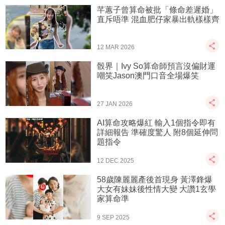
芊蕙子曾算命被批「條命差遲婚」
直斥唔準 混血肥仔家暴出軌樣樣齊
12 MAR 2026
骰界｜Ivy So算命師預言沒偏財運
嘲笑Jason澳門口音全場爆笑
27 JAN 2026
AI算命攻略爆紅 輸入1個指令即有
詳細報告 準確度驚人 附8個延伸問
題指令
12 DEC 2025
58歲陳麗麗產後首現身 黃澤鋒爆
大女有妹妹後性情大變 大讚1玄學
家算命準
9 SEP 2025