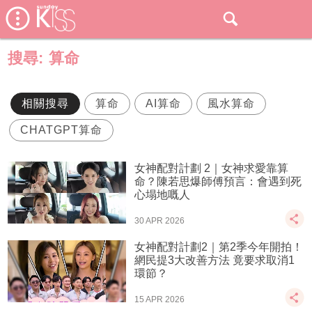
搜尋:
算命
相關搜尋
算命
AI算命
風水算命
CHATGPT算命
女神配對計劃 2｜女神求愛靠算
命？陳若思爆師傅預言：會遇到死
心塌地嘅人
30 APR 2026
女神配對計劃2｜第2季今年開拍！
網民提3大改善方法 竟要求取消1
環節？
15 APR 2026