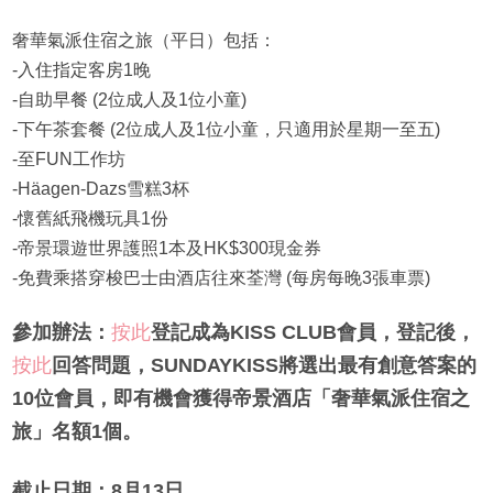
奢華氣派住宿之旅（平日）包括：
-入住指定客房1晚
-自助早餐 (2位成人及1位小童)
-下午茶套餐 (2位成人及1位小童，只適用於星期一至五)
-至FUN工作坊
-Häagen-Dazs雪糕3杯
-懷舊紙飛機玩具1份
-帝景環遊世界護照1本及HK$300現金券
-免費乘搭穿梭巴士由酒店往來荃灣 (每房每晚3張車票)
參加辦法：
按此
登記成為KISS CLUB會員，登記後，
按此
回答問題，SUNDAYKISS將選出最有創意答案的
10位會員，即有機會獲得帝景酒店「奢華氣派住宿之
旅」名額1個。
截止日期：8月13日