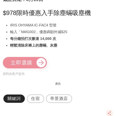
$978限時優惠入手除塵蟎吸塵機
IRIS OHYAMA IC-FAC4 型號
輸入「NMG002」優惠碼額外減$25
每分鐘拍打次數達 14,000 次
輕鬆清除床褥上的塵蟎、灰塵
立即選購
資料由客戶提供
廣告
關鍵詞
住宿
帝景酒店