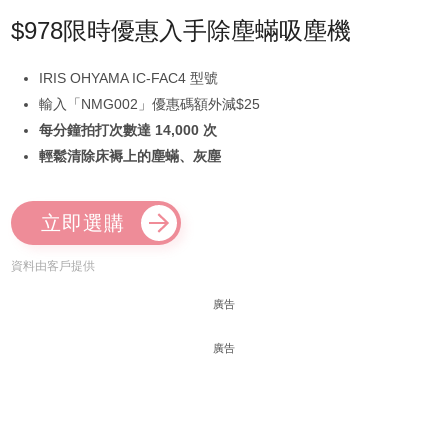
$978限時優惠入手除塵蟎吸塵機
IRIS OHYAMA IC-FAC4 型號
輸入「NMG002」優惠碼額外減$25
每分鐘拍打次數達 14,000 次
輕鬆清除床褥上的塵蟎、灰塵
立即選購
資料由客戶提供
廣告
廣告