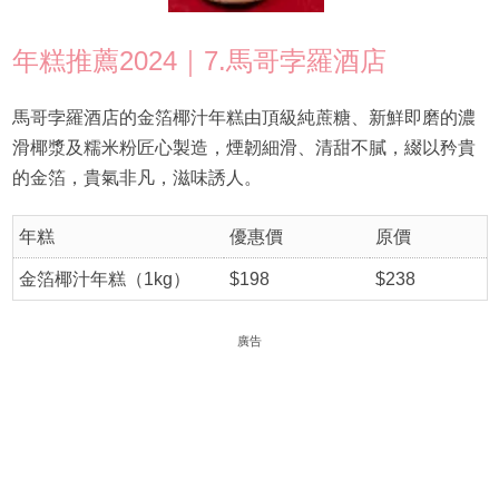
年糕推薦2024｜7.馬哥孛羅酒店
馬哥孛羅酒店的金箔椰汁年糕由頂級純蔗糖、新鮮即磨的濃
滑椰漿及糯米粉匠心製造，煙韌細滑、清甜不膩，綴以矜貴
的金箔，貴氣非凡，滋味誘人。
年糕
優惠價
原價
金箔椰汁年糕（1kg）
$198
$238
廣告