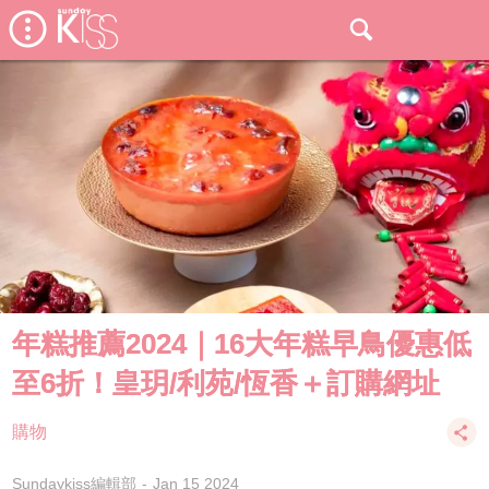
年糕推薦2024｜16大年糕早鳥優惠低
至6折！皇玥/利苑/恆香＋訂購網址
購物
Sundaykiss編輯部
Jan 15 2024