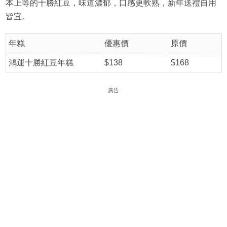
本上等的十勝紅豆，味道濃郁，口感更軟熟，新年送禮自用
皆宜。
年糕
優惠價
原價
鴻運十勝紅豆年糕
$138
$168
廣告