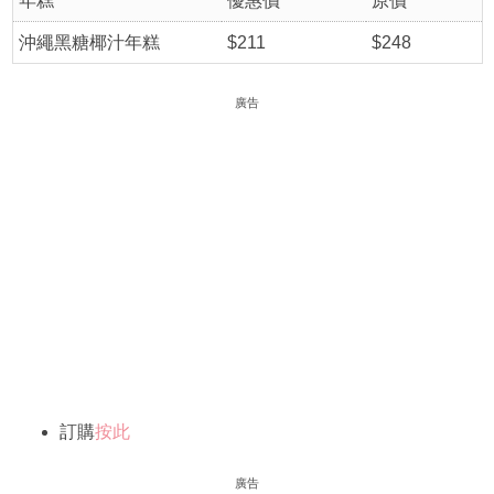
年糕
優惠價
原價
沖繩黑糖椰汁年糕
$211
$248
廣告
訂購
按此
廣告