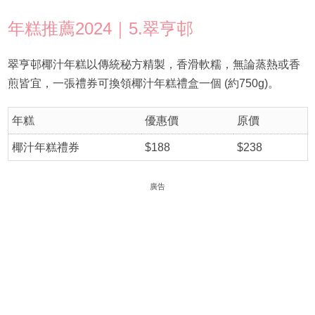
年糕推薦2024｜5.翠亨邨
翠亨邨椰汁年糕以傳統秘方精製，香滑軟糯，無論蒸熱或香
煎皆宜，一張禮券可換領椰汁年糕禮盒一個 (約750g)。
年糕
優惠價
原價
椰汁年糕禮券
$188
$238
廣告