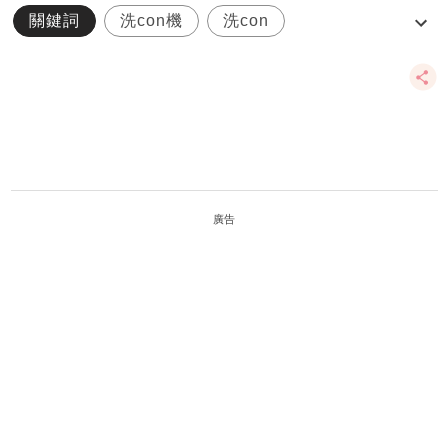
關鍵詞
洗con機
洗con
隱形眼鏡清洗機
mydress
廣告