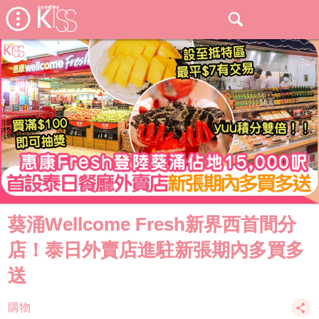
葵涌Wellcome Fresh新界西首間分
店！泰日外賣店進駐新張期內多買多
送
購物