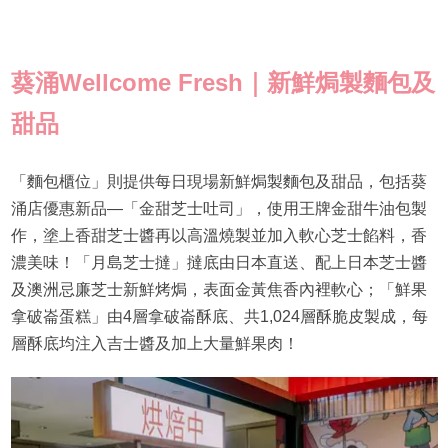
葵涌Wellcome Fresh｜新鮮焗製麵包及
甜品
「麵包櫃位」則提供每日現場新鮮焗製麵包及甜品，包括葵
涌店優惠新品—「金甜芝士吐司」，使用王牌金甜牛油包製
作，塗上香甜芝士醬再以高溫燒製並加入軟心芝士餡料，香
濃美味！「月島芝士撻」撻底由日本直送、配上日本芝士醬
及澳洲忌廉芝士新鮮烤焗，表面金黃焦香內裡軟心；「鮮果
拿破崙蛋糕」由4層拿破崙酥底、共1,024層酥脆皮製成，每
層酥底均注入吉士醬及加上大量鮮果肉！