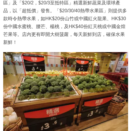
區」及「$20/2，$20/3至抵特區」精選新鮮蔬菜及環球產
品，以「超抵價」發售。「$20/30/40熱帶水果區」則提供多
款時令熱帶水果，如HK$20份山竹或中國紅火龍果、HK$30
份中國水蜜桃、腰芒、楊桃，及HK$40份紅天桃或中國金煌
芒果等。店內更有即開大樹菠蘿，每天新鮮到店，確保水果
新鮮！