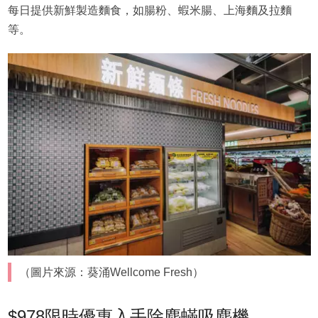
每日提供新鮮製造麵食，如腸粉、蝦米腸、上海麵及拉麵
等。
（圖片來源：葵涌Wellcome Fresh）
$978限時優惠入手除塵蟎吸塵機