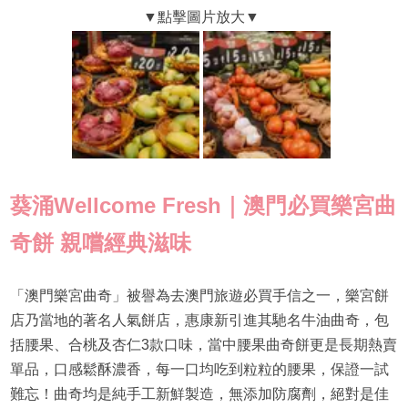
葵涌Wellcome Fresh｜澳門必買樂宮曲
奇餅 親嚐經典滋味
「澳門樂宮曲奇」被譽為去澳門旅遊必買手信之一，樂宮餅
店乃當地的著名人氣餅店，惠康新引進其馳名牛油曲奇，包
括腰果、合桃及杏仁3款口味，當中腰果曲奇餅更是長期熱賣
單品，口感鬆酥濃香，每一口均吃到粒粒的腰果，保證一試
難忘！曲奇均是純手工新鮮製造，無添加防腐劑，絕對是佳