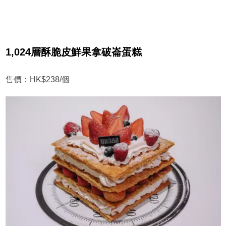
1,024層酥脆皮鮮果拿破崙蛋糕
售價：HK$238/個