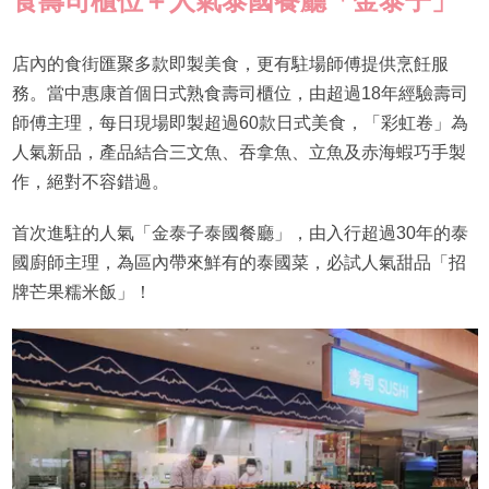
食壽司櫃位＋人氣泰國餐廳「金泰子」
店內的食街匯聚多款即製美食，更有駐場師傅提供烹飪服
務。當中惠康首個日式熟食壽司櫃位，由超過18年經驗壽司
師傅主理，每日現場即製超過60款日式美食，「彩虹卷」為
人氣新品，產品結合三文魚、吞拿魚、立魚及赤海蝦巧手製
作，絕對不容錯過。
首次進駐的人氣「金泰子泰國餐廳」，由入行超過30年的泰
國廚師主理，為區內帶來鮮有的泰國菜，必試人氣甜品「招
牌芒果糯米飯」！