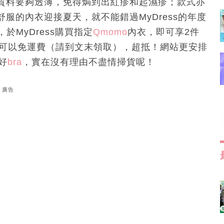
質料要夠透薄，免得焗到出紅疹和起濕疹；款式亦
服的內衣迎接夏天，就不能錯過MyDress的年度
於MyDress購買指定
Qmomo
內衣，即可享2件
碼還可以免運費（請到文末領取），超抵！網站更安排
好
bra
，實在沒有理由不盡情掃貨呢！
廣告