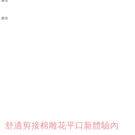
廣告
廣告
薇」舒適剪接棉雕花平口新體驗內