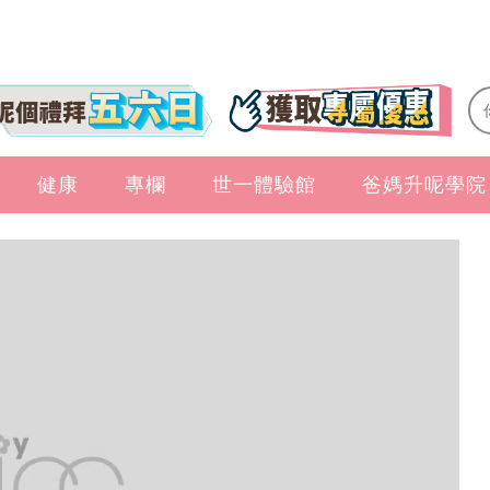
健康
專欄
世一體驗館
爸媽升呢學院