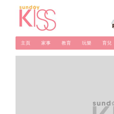
主頁
家事
教育
玩樂
育兒