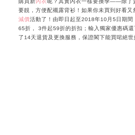
購買新
內衣
呢？其實內衣一樣要換季——除了
要靚，方便配襯露背衫！如果你未買到好看又舒
減價
活動了！由即日起至2018年10月5日期間，
65折， 3件起59折的折扣；輸入獨家優惠
了14天退貨及更換服務，保證閣下能買啱絕世