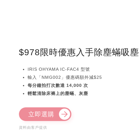
$978限時優惠入手除塵蟎吸
IRIS OHYAMA IC-FAC4 型號
輸入「NMG002」優惠碼額外減$25
每分鐘拍打次數達 14,000 次
輕鬆清除床褥上的塵蟎、灰塵
立即選購
資料由客戶提供