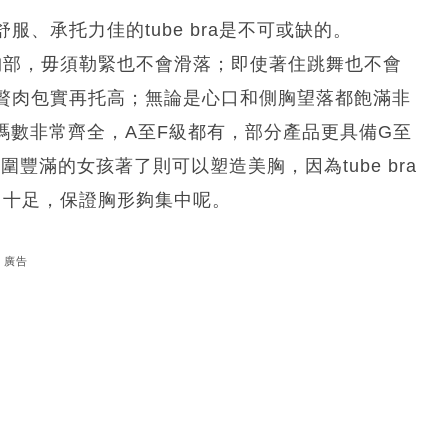
、承托力佳的tube bra是不可或缺的。
抓緊胸部，毋須勒緊也不會滑落；即使著住跳舞也不會
贅肉包實再托高；無論是心口和側胸望落都飽滿非
的碼數非常齊全，A至F級都有，部分產品更具備G至
豐滿的女孩著了則可以塑造美胸，因為tube bra
力十足，保證胸形夠集中呢。
廣告