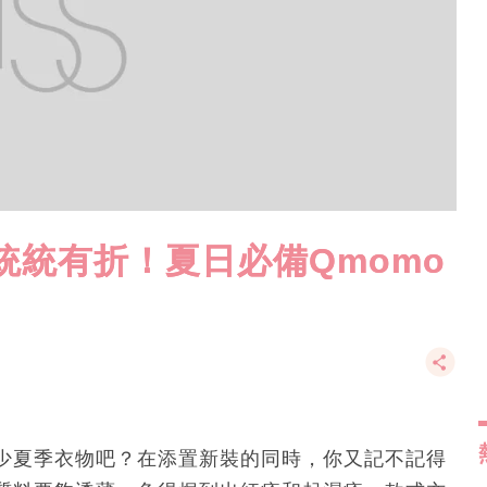
 bra統統有折！夏日必備Qmomo
少夏季衣物吧？在添置新裝的同時，你又記不記得