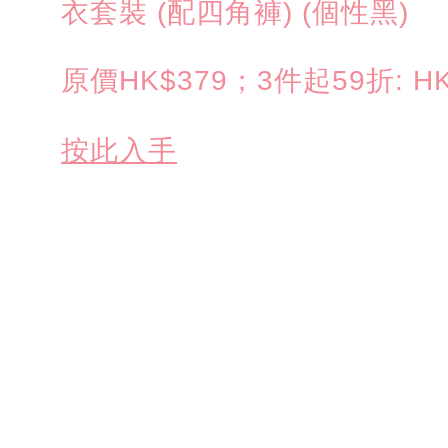
衣套裝 (配四角褲) (個性黑)
原價HK$379；3件起59折: HK
按此入手