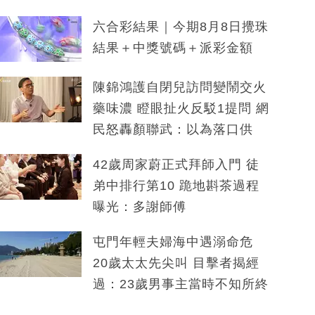
六合彩結果｜今期8月8日攪珠
結果＋中獎號碼＋派彩金額
陳錦鴻護自閉兒訪問變鬧交火
藥味濃 瞪眼扯火反駁1提問 網
民怒轟顏聯武：以為落口供
42歲周家蔚正式拜師入門 徒
弟中排行第10 跪地斟茶過程
曝光：多謝師傅
屯門年輕夫婦海中遇溺命危
20歲太太先尖叫 目擊者揭經
過：23歲男事主當時不知所終