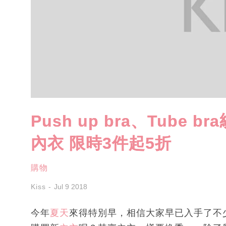
Push up bra、Tube
內衣 限時3件起5折
購物
Kiss
Jul 9 2018
今年
夏天
來得特別早，相信大家早已入手了不