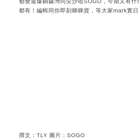
都會逼爆銅鑼灣同尖沙咀SOGO，今期又有什
都有！編輯同你即刻睇睇貨，等大家mark實
撰文：TLY 圖片：SOGO