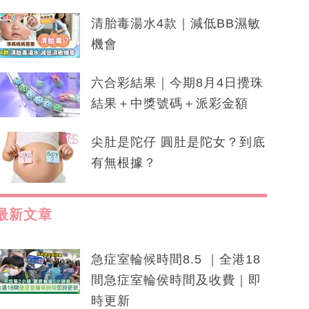
清胎毒湯水4款｜減低BB濕敏
機會
六合彩結果｜今期8月4日攪珠
結果＋中獎號碼＋派彩金額
尖肚是陀仔 圓肚是陀女？到底
有無根據？
最新文章
急症室輪候時間8.5 ｜全港18
間急症室輪侯時間及收費｜即
時更新