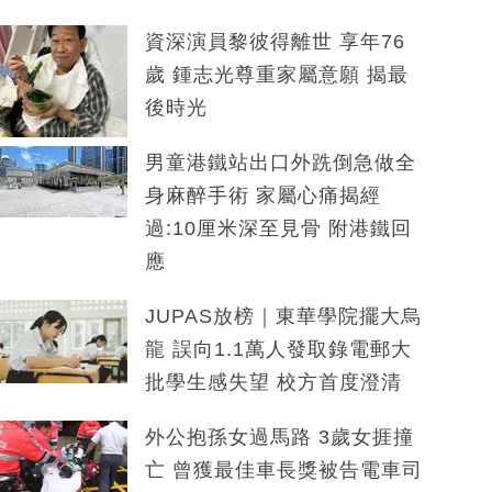
資深演員黎彼得離世 享年76
歲 鍾志光尊重家屬意願 揭最
後時光
男童港鐵站出口外跣倒急做全
身麻醉手術 家屬心痛揭經
過:10厘米深至見骨 附港鐵回
應
JUPAS放榜｜東華學院擺大烏
龍 誤向1.1萬人發取錄電郵大
批學生感失望 校方首度澄清
外公抱孫女過馬路 3歲女捱撞
亡 曾獲最佳車長獎被告電車司