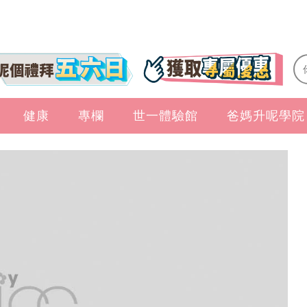
健康
專欄
世一體驗館
爸媽升呢學院