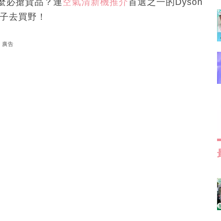
麼必搶貨品？連
空氣清新機推介
首選之一的Dyson
日子去買野！
廣告