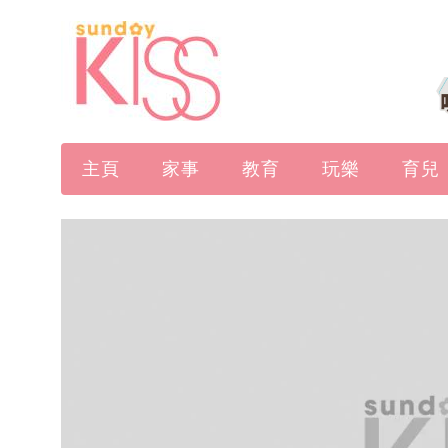
主頁
家事
教育
玩樂
育兒