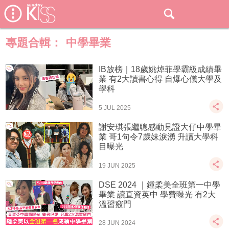
專題合輯：
中學畢業
IB放榜｜18歲姚焯菲學霸級成績畢
業 有2大讀書心得 自爆心儀大學及
學科
5 JUL 2025
謝安琪張繼聰感動見證大仔​​中學畢
業 哥1句令7歲妹淚湧 升讀大學科
目曝光
19 JUN 2025
DSE 2024 ｜鍾柔美全班第一中學
畢業 讀直資英中 學費曝光 有2大
溫習竅門
28 JUN 2024