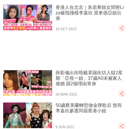
香港人在北京｜吳若希靚女閨密Li
za被指撞樣李嘉欣 原來係亞姐出
身
16 OCT 2023
薛影儀出街唔戴罩踢街坊入獄2星
期「亞視一姐」37歲A0未被家人
催婚 因2個理由單身
24 MAR 2022
50歲蔡美蘭轉型做金牌歌后 曾與
李嘉欣參選同屆香港小姐
9 JUN 2021