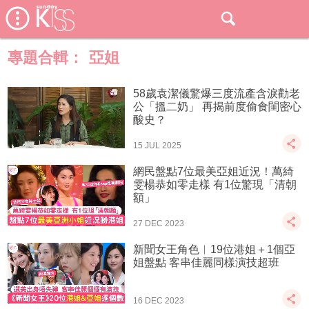
專題合輯：
亞姐
58歲袁潔儀驚爆三度流產含淚勸老
公「搵二奶」 再揭前度偷食閨密心
酸史？
15 JUL 2025
網民盤點7位最美亞姐近況！萬綺
雯楊恭如零走樣 有1位驚現「清朝
額」
27 DEC 2023
新聞女王角色︱19位港姐＋1個亞
姐盤點 客串佳麗同樣演技超班
16 DEC 2023