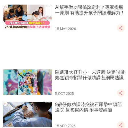
AI幫手做功課係弊定利？專家提醒
一原則 有助提升孩子閱讀理解力！
15 MAY 2026
陳凱琳大仔升小一未適應 決定咁做
鄭嘉穎奇招幫仔做功課惹網民熱議
5 OCT 2025
9歲仔做功課時突被石屎擊中頭部
送院 爸爸揭內情 附事發經過
15 APR 2025