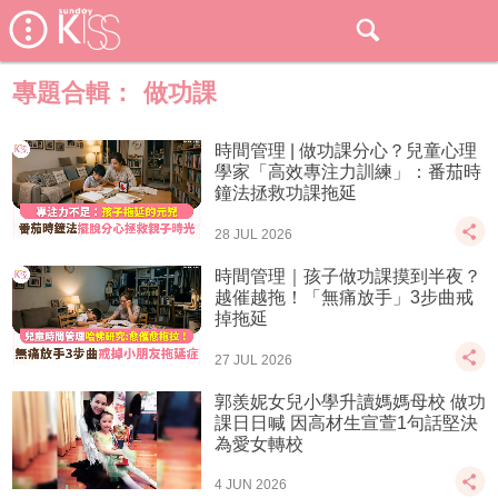
專題合輯：
做功課
時間管理 | 做功課分心？兒童心理
學家「高效專注力訓練」：番茄時
鐘法拯救功課拖延
28 JUL 2026
時間管理｜孩子做功課摸到半夜？
越催越拖！「無痛放手」3步曲戒
掉拖延
27 JUL 2026
郭羨妮女兒小學升讀媽媽母校 做功
課日日喊 因高材生宣萱1句話堅決
為愛女轉校
4 JUN 2026