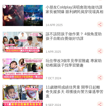
小朋友Coldplay演唱會跪地做功課
家長被鬧爆 眼利網民揭穿現場真相
14 APR 2025
該不該陪孩子做作業？ 4個角度助
孩子自動自覺做好功課
1 APR 2025
玩住學改3個常見學習難處 專家助
幼稚園孩子找學習樂趣
7 OCT 2024
11歲聰明成績佳男童 開學日起離
奇失蹤多天 尋獲後向警方爆逃學苦
衷
9 SEP 2024